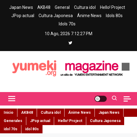
Skip
Japan News
AKB48
General
Cultura idol
Hello! Project
to
JPop actual
Cultura Japonesa
Ánime News
Idols 80s
content
Idols 70s
10 Ago, 2026
7:12:28 PM
Yumeki Magazine
Jpop y musica idol – Tu portal de jpop, movimiento idol y cultura
japonesa en español
Inicio
AKB48
Cultura idol
Ánime News
Japan News
Generales
JPop actual
Hello! Project
Cultura Japonesa
idol 70s
idol 80s