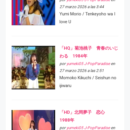
27 marzo 2026 a las 3:44
Yumi Morio / Tenkeyoho wa I
love U
「HQ」菊池桃子 青春のいじ
わる 1984年
por
yumeki05 J-PopParadise
en
27 marzo 2026 a las 2:51
Momoko Kikuchi / Seishun no
ijiwaru
「HD」北岡夢子 恋心
1988年
por
yumeki05 J-PopParadise
en