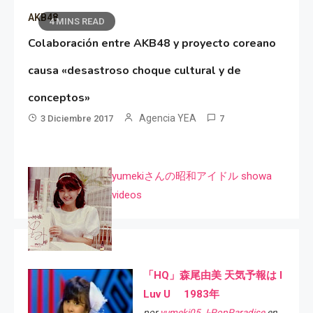
AKB48
4 MINS READ
Colaboración entre AKB48 y proyecto coreano
causa «desastroso choque cultural y de
conceptos»
Agencia YEA
3 Diciembre 2017
7
yumekiさんの昭和アイドル showa
videos
「HQ」森尾由美 天気予報は I
Luv U 1983年
por
yumeki05 J-PopParadise
en