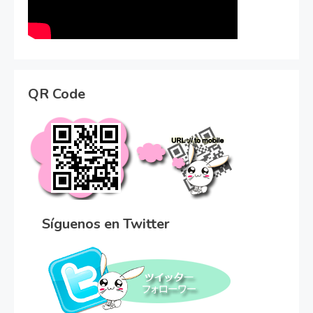
QR Code
Síguenos en Twitter