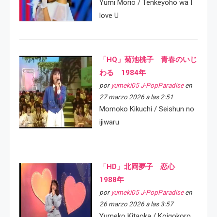
Yumi Morio / Tenkeyoho wa I
love U
「HQ」菊池桃子 青春のいじ
わる 1984年
por
yumeki05 J-PopParadise
en
27 marzo 2026 a las 2:51
Momoko Kikuchi / Seishun no
ijiwaru
「HD」北岡夢子 恋心
1988年
por
yumeki05 J-PopParadise
en
26 marzo 2026 a las 3:57
Yumeko Kitaoka / Koigokoro