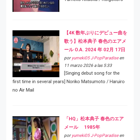
【4K 数年ぶりにデビュー曲を
歌う】松本典子 春色のエアメ
ール O.A. 2024 年 02月 17日
por
yumeki05 J-PopParadise
en
11 marzo 2026 a las 5:33
[Singing debut song for the
first time in several years] Noriko Matsumoto / Haruiro
no Air Mail
「HQ」松本典子 春色のエア
メール 1985年
por
yumeki05 J-PopParadise
en