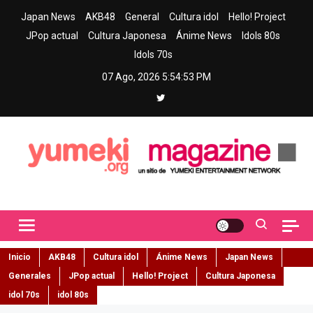
Skip
Japan News
AKB48
General
Cultura idol
Hello! Project
to
JPop actual
Cultura Japonesa
Ánime News
Idols 80s
content
Idols 70s
07 Ago, 2026
5:54:54 PM
Yumeki Magazine
Jpop y musica idol – Tu portal de jpop, movimiento idol y cultura
japonesa en español
Inicio
AKB48
Cultura idol
Ánime News
Japan News
Generales
JPop actual
Hello! Project
Cultura Japonesa
idol 70s
idol 80s