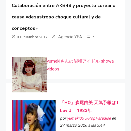
Colaboración entre AKB48 y proyecto coreano
causa «desastroso choque cultural y de
conceptos»
Agencia YEA
3 Diciembre 2017
7
yumekiさんの昭和アイドル showa
videos
「HQ」森尾由美 天気予報は I
Luv U 1983年
por
yumeki05 J-PopParadise
en
27 marzo 2026 a las 3:44