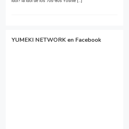
idol? la idol de los 70s-80s Yoshie […]
YUMEKI NETWORK en Facebook