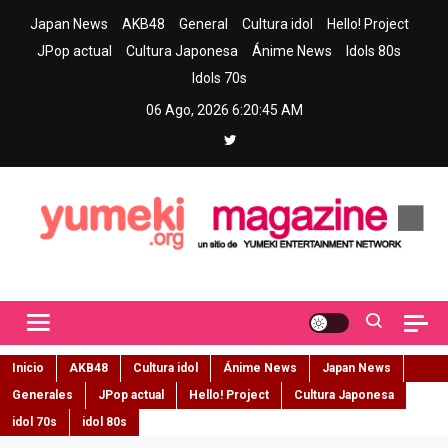
Skip
Japan News
AKB48
General
Cultura idol
Hello! Project
to
JPop actual
Cultura Japonesa
Ánime News
Idols 80s
content
Idols 70s
06 Ago, 2026
6:20:46 AM
Yumeki Magazine
Jpop y musica idol – Tu portal de jpop, movimiento idol y cultura
japonesa en español
Inicio
AKB48
Cultura idol
Ánime News
Japan News
Generales
JPop actual
Hello! Project
Cultura Japonesa
idol 70s
idol 80s