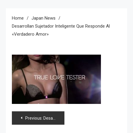
Home
Japan News
Desarrollan Sujetador Inteligente Que Responde Al
«verdadero Amor»
Navegación
Previous:
Desarrollan sujetador inteligente que responde al «verdadero amor»
de