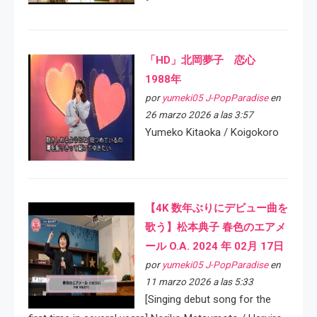
「HD」北岡夢子 恋心
1988年
por
yumeki05 J-PopParadise
en
26 marzo 2026 a las 3:57
Yumeko Kitaoka / Koigokoro
【4K 数年ぶりにデビュー曲を
歌う】松本典子 春色のエアメ
ール O.A. 2024 年 02月 17日
por
yumeki05 J-PopParadise
en
11 marzo 2026 a las 5:33
[Singing debut song for the