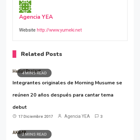
Agencia YEA
Website
http://www.yumeki.net
Related Posts
Hello! Project
4 MINS READ
Integrantes originales de Morning Musume se
reúnen 20 años después para cantar tema
debut
Agencia YEA
17 Diciembre 2017
3
AKB48
2 MINS READ