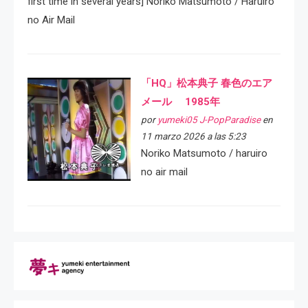
first time in several years] Noriko Matsumoto / Haruiro
no Air Mail
「HQ」松本典子 春色のエア
メール 1985年
por
yumeki05 J-PopParadise
en
11 marzo 2026 a las 5:23
Noriko Matsumoto / haruiro
no air mail