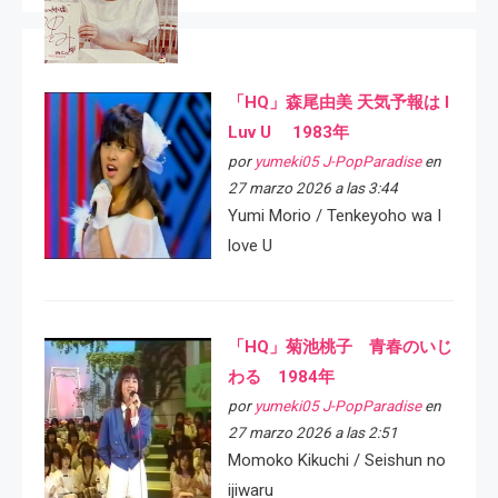
「HQ」森尾由美 天気予報は I
Luv U 1983年
por
yumeki05 J-PopParadise
en
27 marzo 2026 a las 3:44
Yumi Morio / Tenkeyoho wa I
love U
「HQ」菊池桃子 青春のいじ
わる 1984年
por
yumeki05 J-PopParadise
en
27 marzo 2026 a las 2:51
Momoko Kikuchi / Seishun no
ijiwaru