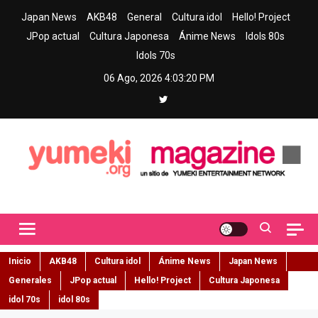
Skip
Japan News
AKB48
General
Cultura idol
Hello! Project
to
JPop actual
Cultura Japonesa
Ánime News
Idols 80s
content
Idols 70s
06 Ago, 2026
4:03:21 PM
Yumeki Magazine
Jpop y musica idol – Tu portal de jpop, movimiento idol y cultura
japonesa en español
Inicio
AKB48
Cultura idol
Ánime News
Japan News
Generales
JPop actual
Hello! Project
Cultura Japonesa
idol 70s
idol 80s