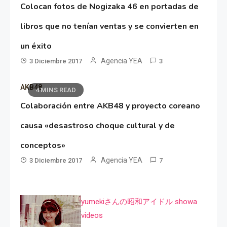
Colocan fotos de Nogizaka 46 en portadas de
libros que no tenían ventas y se convierten en
un éxito
Agencia YEA
3 Diciembre 2017
3
AKB48
4 MINS READ
Colaboración entre AKB48 y proyecto coreano
causa «desastroso choque cultural y de
conceptos»
Agencia YEA
3 Diciembre 2017
7
yumekiさんの昭和アイドル showa
videos