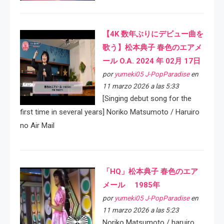
【4K 数年ぶりにデビュー曲を
歌う】松本典子 春色のエアメ
ール O.A. 2024 年 02月 17日
por
yumeki05 J-PopParadise
en
11 marzo 2026 a las 5:33
[Singing debut song for the
first time in several years] Noriko Matsumoto / Haruiro
no Air Mail
「HQ」松本典子 春色のエア
メール 1985年
por
yumeki05 J-PopParadise
en
11 marzo 2026 a las 5:23
Noriko Matsumoto / haruiro