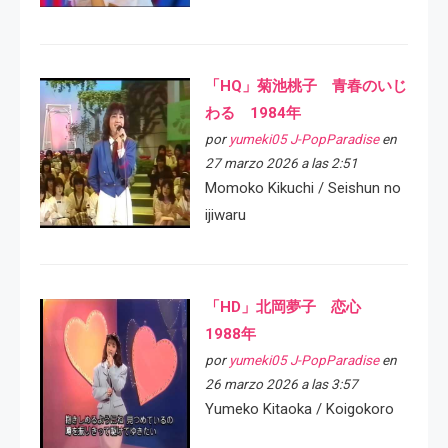
「HQ」菊池桃子 青春のいじ
わる 1984年
por
yumeki05 J-PopParadise
en
27 marzo 2026 a las 2:51
Momoko Kikuchi / Seishun no
ijiwaru
「HD」北岡夢子 恋心
1988年
por
yumeki05 J-PopParadise
en
26 marzo 2026 a las 3:57
Yumeko Kitaoka / Koigokoro