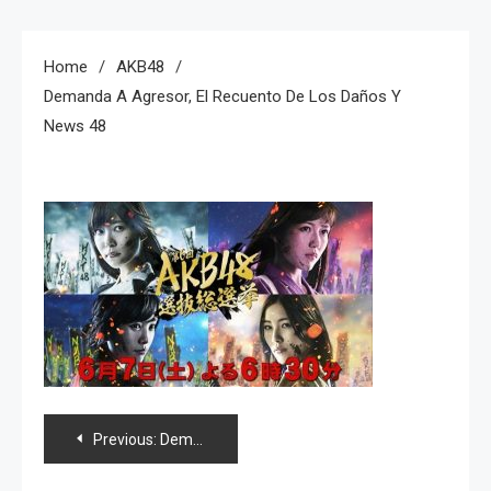
Home
AKB48
Demanda A Agresor, El Recuento De Los Daños Y
News 48
Navegación
Previous:
Demanda a agresor, el recuento de los daños y news 48
de