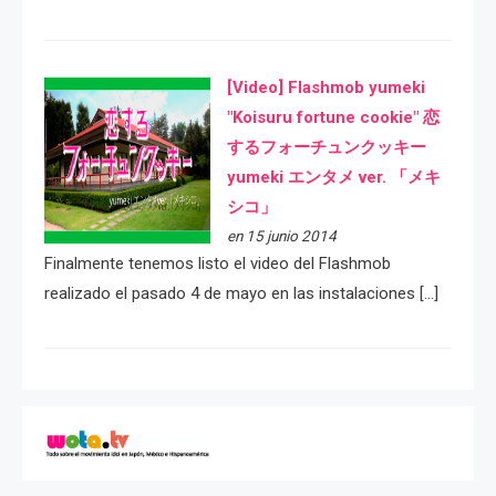
[Video] Flashmob yumeki
"Koisuru fortune cookie" 恋
するフォーチュンクッキー
yumeki エンタメ ver. 「メキ
シコ」
en 15 junio 2014
Finalmente tenemos listo el video del Flashmob
realizado el pasado 4 de mayo en las instalaciones […]