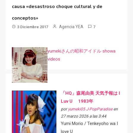
causa «desastroso choque cultural y de
conceptos»
Agencia YEA
3 Diciembre 2017
7
yumekiさんの昭和アイドル showa
videos
「HQ」森尾由美 天気予報は I
Luv U 1983年
por
yumeki05 J-PopParadise
en
27 marzo 2026 a las 3:44
Yumi Morio / Tenkeyoho wa I
love U