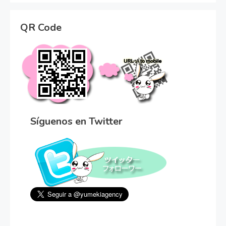
QR Code
Síguenos en Twitter