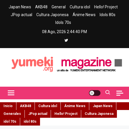
Skip
Japan News
AKB48
General
Cultura idol
Hello! Project
to
JPop actual
Cultura Japonesa
Ánime News
Idols 80s
content
Idols 70s
08 Ago, 2026
2:44:41 PM
Yumeki Magazine
Jpop y musica idol – Tu portal de jpop, movimiento idol y cultura
japonesa en español
Inicio
AKB48
Cultura idol
Ánime News
Japan News
Generales
JPop actual
Hello! Project
Cultura Japonesa
idol 70s
idol 80s