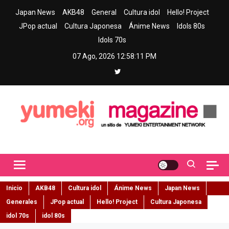
Skip
Japan News
AKB48
General
Cultura idol
Hello! Project
to
JPop actual
Cultura Japonesa
Ánime News
Idols 80s
content
Idols 70s
07 Ago, 2026
12:58:12 PM
Yumeki Magazine
Jpop y musica idol – Tu portal de jpop, movimiento idol y cultura
japonesa en español
Inicio
AKB48
Cultura idol
Ánime News
Japan News
Generales
JPop actual
Hello! Project
Cultura Japonesa
idol 70s
idol 80s