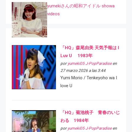
yumekiさんの昭和アイドル showa
videos
「HQ」森尾由美 天気予報は I
Luv U 1983年
por
yumeki05 J-PopParadise
en
27 marzo 2026 a las 3:44
Yumi Morio / Tenkeyoho wa I
love U
「HQ」菊池桃子 青春のいじ
わる 1984年
por
yumeki05 J-PopParadise
en