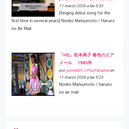
11 marzo 2026 a las 5:33
[Singing debut song for the
first time in several years] Noriko Matsumoto / Haruiro
no Air Mail
「HQ」松本典子 春色のエア
メール 1985年
por
yumeki05 J-PopParadise
en
11 marzo 2026 a las 5:23
Noriko Matsumoto / haruiro
no air mail