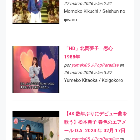
27 marzo 2026 a las 2:51
Momoko Kikuchi / Seishun no
ijiwaru
「HD」北岡夢子 恋心
1988年
por
yumeki05 J-PopParadise
en
26 marzo 2026 a las 3:57
Yumeko Kitaoka / Koigokoro
【4K 数年ぶりにデビュー曲を
歌う】松本典子 春色のエアメ
ール O.A. 2024 年 02月 17日
por
yumeki05 J-PopParadise
en