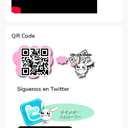
QR Code
Síguenos en Twitter