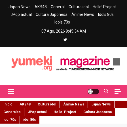
Skip
Japan News
AKB48
General
Cultura idol
Hello! Project
to
JPop actual
Cultura Japonesa
Ánime News
Idols 80s
content
Idols 70s
07 Ago, 2026
9:45:35 AM
Yumeki Magazine
Jpop y musica idol – Tu portal de jpop, movimiento idol y cultura
japonesa en español
Inicio
AKB48
Cultura idol
Ánime News
Japan News
Generales
JPop actual
Hello! Project
Cultura Japonesa
idol 70s
idol 80s