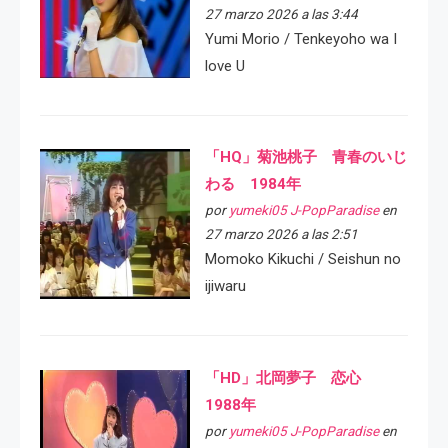
27 marzo 2026 a las 3:44
Yumi Morio / Tenkeyoho wa I
love U
「HQ」菊池桃子 青春のいじ
わる 1984年
por
yumeki05 J-PopParadise
en
27 marzo 2026 a las 2:51
Momoko Kikuchi / Seishun no
ijiwaru
「HD」北岡夢子 恋心
1988年
por
yumeki05 J-PopParadise
en