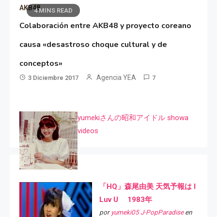
AKB48
4 MINS READ
Colaboración entre AKB48 y proyecto coreano
causa «desastroso choque cultural y de
conceptos»
Agencia YEA
3 Diciembre 2017
7
yumekiさんの昭和アイドル showa
videos
「HQ」森尾由美 天気予報は I
Luv U 1983年
por
yumeki05 J-PopParadise
en