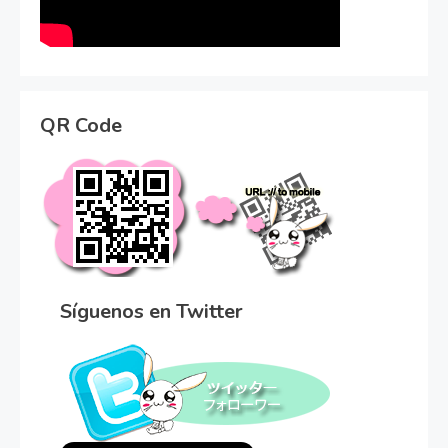
QR Code
Síguenos en Twitter