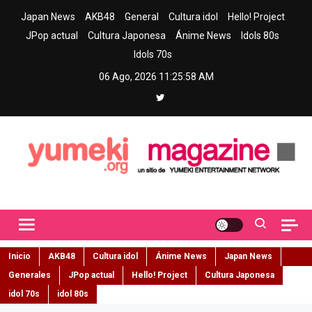
Skip
Japan News
AKB48
General
Cultura idol
Hello! Project
to
JPop actual
Cultura Japonesa
Ánime News
Idols 80s
content
Idols 70s
06 Ago, 2026
11:25:59 AM
Yumeki Magazine
Jpop y musica idol – Tu portal de jpop, movimiento idol y cultura
japonesa en español
Inicio
AKB48
Cultura idol
Ánime News
Japan News
Generales
JPop actual
Hello! Project
Cultura Japonesa
idol 70s
idol 80s