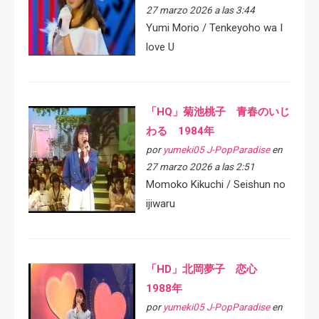
27 marzo 2026 a las 3:44
Yumi Morio / Tenkeyoho wa I
love U
「HQ」菊池桃子 青春のいじ
わる 1984年
por
yumeki05 J-PopParadise
en
27 marzo 2026 a las 2:51
Momoko Kikuchi / Seishun no
ijiwaru
「HD」北岡夢子 恋心
1988年
por
yumeki05 J-PopParadise
en