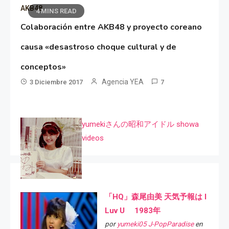
AKB48
4 MINS READ
Colaboración entre AKB48 y proyecto coreano
causa «desastroso choque cultural y de
conceptos»
Agencia YEA
3 Diciembre 2017
7
yumekiさんの昭和アイドル showa
videos
「HQ」森尾由美 天気予報は I
Luv U 1983年
por
yumeki05 J-PopParadise
en