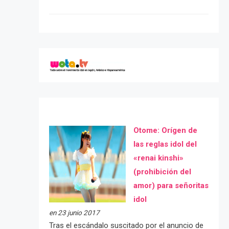
Otome: Orígen de
las reglas idol del
«renai kinshi»
(prohibición del
amor) para señoritas
idol
en 23 junio 2017
Tras el escándalo suscitado por el anuncio de