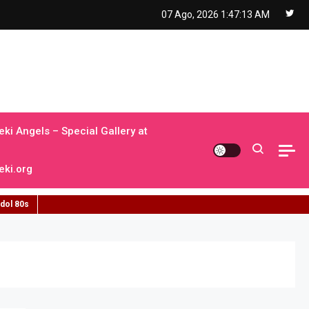
07 Ago, 2026
1:47:14 AM
ki Angels – Special Gallery at
ki.org
idol 80s