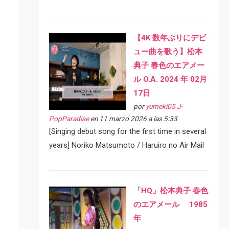
【4K 数年ぶりにデビ
ュー曲を歌う】松本
典子 春色のエアメー
ル O.A. 2024 年 02月
17日
por
yumeki05 J-
PopParadise
en 11 marzo 2026 a las 5:33
[Singing debut song for the first time in several
years] Noriko Matsumoto / Haruiro no Air Mail
「HQ」松本典子 春色
のエアメール 1985
年