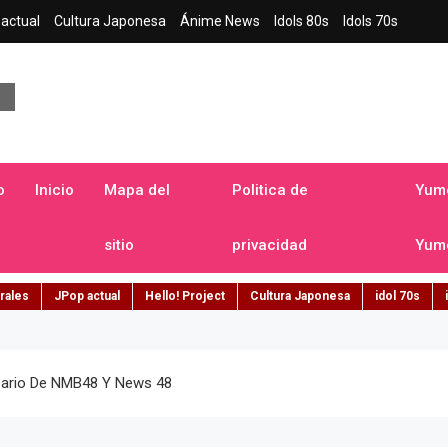
actual
Cultura Japonesa
Ánime News
Idols 80s
Idols 70s
a japonesa en español
o
Inicio
Mapa del
Politica de
Yume
sitio
privacidad
Yume
rales
JPop actual
Hello! Project
Cultura Japonesa
idol 70s
ersario De NMB48 Y News 48