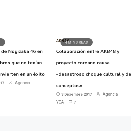
AKB48
D
4 MINS READ
 de Nogizaka 46 en
Colaboración entre AKB48 y
ibros que no tenían
proyecto coreano causa
nvierten en un éxito
«desastroso choque cultural y d
Agencia
017
conceptos»
Agencia
3 Diciembre 2017
YEA
7