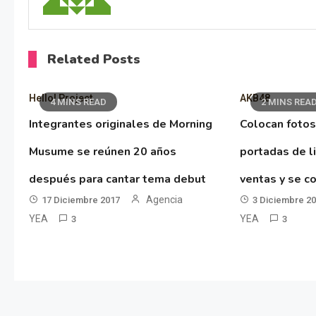
Related Posts
Hello! Project
AKB48
4 MINS READ
2 MINS REA
Integrantes originales de Morning
Colocan fotos
Musume se reúnen 20 años
portadas de l
después para cantar tema debut
ventas y se co
Agencia
17 Diciembre 2017
3 Diciembre 2
YEA
YEA
3
3