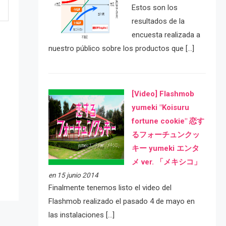
Estos son los
resultados de la
encuesta realizada a
nuestro público sobre los productos que […]
[Video] Flashmob
yumeki "Koisuru
fortune cookie" 恋す
e
るフォーチュンクッ
キー yumeki エンタ
メ ver. 「メキシコ」
en 15 junio 2014
Finalmente tenemos listo el video del
Flashmob realizado el pasado 4 de mayo en
las instalaciones […]