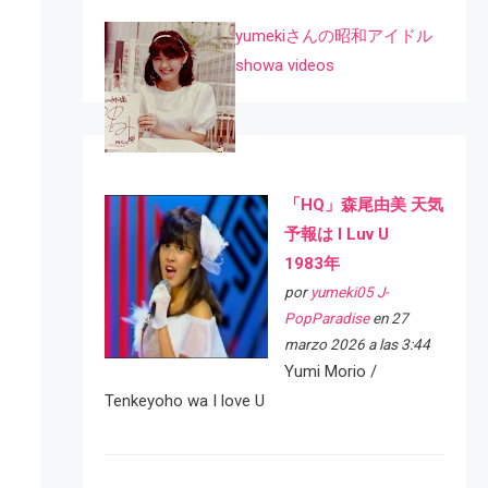
yumekiさんの昭和アイドル
showa videos
「HQ」森尾由美 天気
予報は I Luv U
1983年
por
yumeki05 J-
PopParadise
en 27
marzo 2026 a las 3:44
Yumi Morio /
Tenkeyoho wa I love U