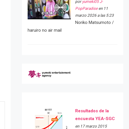
por
yumeki05 J-
PopParadise
en 11
marzo 2026 a las 5:23
Noriko Matsumoto /
haruiro no air mail
Resultados de la
encuesta YEA-SGC
en 17 marzo 2015