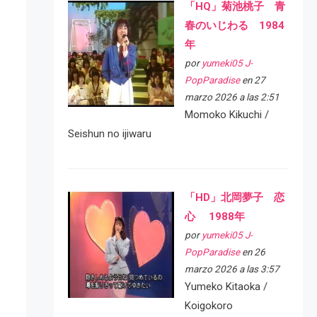
「HQ」菊池桃子 青
春のいじわる 1984
年
por
yumeki05 J-
PopParadise
en 27
marzo 2026 a las 2:51
Momoko Kikuchi /
Seishun no ijiwaru
「HD」北岡夢子 恋
心 1988年
por
yumeki05 J-
PopParadise
en 26
marzo 2026 a las 3:57
Yumeko Kitaoka /
Koigokoro