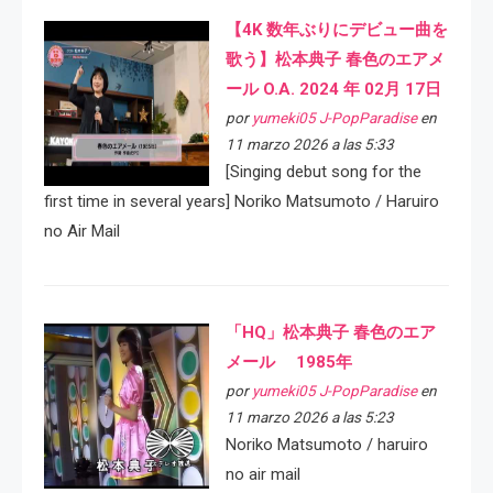
【4K 数年ぶりにデビュー曲を
歌う】松本典子 春色のエアメ
ール O.A. 2024 年 02月 17日
por
yumeki05 J-PopParadise
en
11 marzo 2026 a las 5:33
[Singing debut song for the
first time in several years] Noriko Matsumoto / Haruiro
no Air Mail
「HQ」松本典子 春色のエア
メール 1985年
por
yumeki05 J-PopParadise
en
11 marzo 2026 a las 5:23
Noriko Matsumoto / haruiro
no air mail