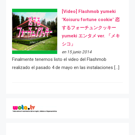
[Video] Flashmob yumeki
"Koisuru fortune cookie" 恋
するフォーチュンクッキー
yumeki エンタメ ver. 「メキ
シコ」
en 15 junio 2014
Finalmente tenemos listo el video del Flashmob
realizado el pasado 4 de mayo en las instalaciones […]