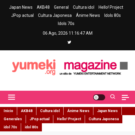
Skip
Japan News
AKB48
General
Cultura idol
Hello! Project
to
JPop actual
Cultura Japonesa
Ánime News
Idols 80s
content
Idols 70s
06 Ago, 2026
11:16:48 AM
Yumeki Magazine
Jpop y musica idol – Tu portal de jpop, movimiento idol y cultura
japonesa en español
Inicio
AKB48
Cultura idol
Ánime News
Japan News
Generales
JPop actual
Hello! Project
Cultura Japonesa
idol 70s
idol 80s