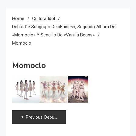
Home
Cultura Idol
Debut De Subgrupo De «Fairies», Segundo Álbum De
«Momoclo» Y Sencillo De «Vanilla Beans»
Momoclo
Momoclo
Navegación
Previous:
Debut de subgrupo de «Fairies», segundo álbum de «Momoclo» y sencillo de «Vanilla Beans»
de