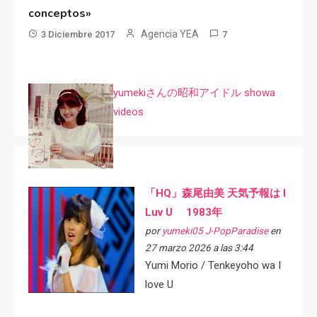
conceptos»
Agencia YEA
3 Diciembre 2017
7
yumekiさんの昭和アイドル showa
videos
「HQ」森尾由美 天気予報は I
Luv U 1983年
por
yumeki05 J-PopParadise
en
27 marzo 2026 a las 3:44
Yumi Morio / Tenkeyoho wa I
love U