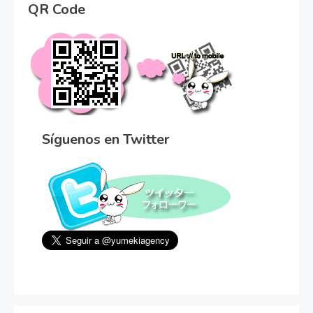
QR Code
Síguenos en Twitter