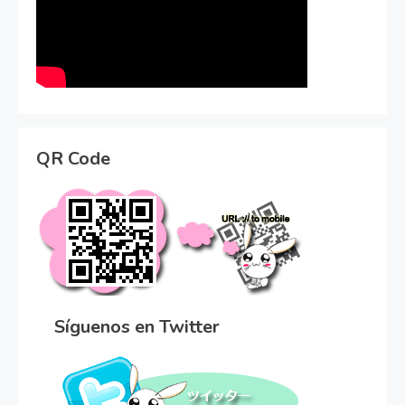
QR Code
Síguenos en Twitter