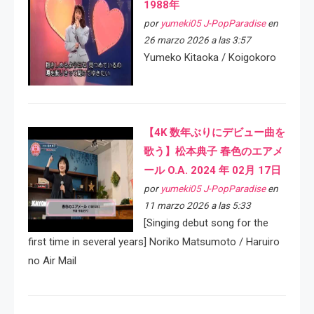
1988年
por
yumeki05 J-PopParadise
en
26 marzo 2026 a las 3:57
Yumeko Kitaoka / Koigokoro
【4K 数年ぶりにデビュー曲を
歌う】松本典子 春色のエアメ
ール O.A. 2024 年 02月 17日
por
yumeki05 J-PopParadise
en
11 marzo 2026 a las 5:33
[Singing debut song for the
first time in several years] Noriko Matsumoto / Haruiro
no Air Mail