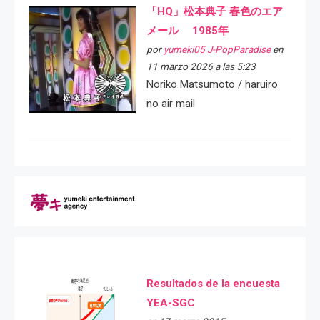
「HQ」松本典子 春色のエア
メール 1985年
por
yumeki05 J-PopParadise
en
11 marzo 2026 a las 5:23
Noriko Matsumoto / haruiro
no air mail
Resultados de la encuesta
YEA-SGC