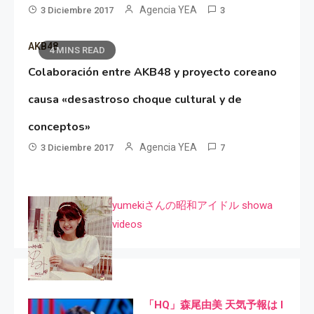
Agencia YEA
3 Diciembre 2017
3
AKB48
4 MINS READ
Colaboración entre AKB48 y proyecto coreano
causa «desastroso choque cultural y de
conceptos»
Agencia YEA
3 Diciembre 2017
7
yumekiさんの昭和アイドル showa
videos
「HQ」森尾由美 天気予報は I