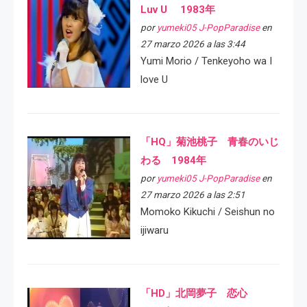
Luv U 1983年
por
yumeki05 J-PopParadise
en
27 marzo 2026 a las 3:44
Yumi Morio / Tenkeyoho wa I
love U
「HQ」菊池桃子 青春のいじ
わる 1984年
por
yumeki05 J-PopParadise
en
27 marzo 2026 a las 2:51
Momoko Kikuchi / Seishun no
ijiwaru
「HD」北岡夢子 恋心