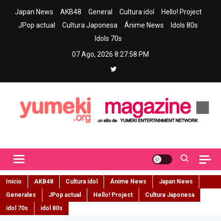
Skip
Japan News
AKB48
General
Cultura idol
Hello! Project
to
JPop actual
Cultura Japonesa
Ánime News
Idols 80s
content
Idols 70s
07 Ago, 2026
8:27:59 PM
Yumeki Magazine
Jpop y musica idol – Tu portal de jpop, movimiento idol y cultura
japonesa en español
Inicio
AKB48
Cultura idol
Ánime News
Japan News
Generales
JPop actual
Hello! Project
Cultura Japonesa
idol 70s
idol 80s