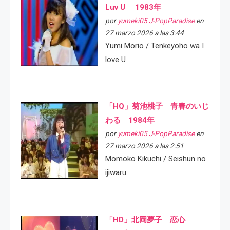
Luv U 1983年
por
yumeki05 J-PopParadise
en
27 marzo 2026 a las 3:44
Yumi Morio / Tenkeyoho wa I
love U
「HQ」菊池桃子 青春のいじ
わる 1984年
por
yumeki05 J-PopParadise
en
27 marzo 2026 a las 2:51
Momoko Kikuchi / Seishun no
ijiwaru
「HD」北岡夢子 恋心