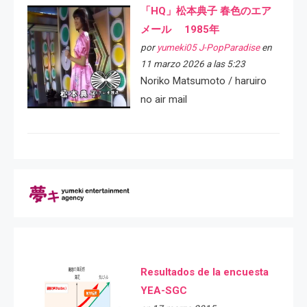
「HQ」松本典子 春色のエア
メール 1985年
por
yumeki05 J-PopParadise
en
11 marzo 2026 a las 5:23
Noriko Matsumoto / haruiro
no air mail
Resultados de la encuesta
YEA-SGC