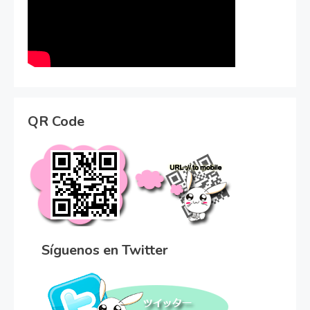
QR Code
Síguenos en Twitter