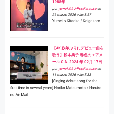
1988年
por
yumeki05 J-PopParadise
en
26 marzo 2026 a las 3:57
Yumeko Kitaoka / Koigokoro
【4K 数年ぶりにデビュー曲を
歌う】松本典子 春色のエアメ
ール O.A. 2024 年 02月 17日
por
yumeki05 J-PopParadise
en
11 marzo 2026 a las 5:33
[Singing debut song for the
first time in several years] Noriko Matsumoto / Haruiro
no Air Mail