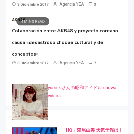
Agencia YEA
3 Diciembre 2017
3
AKB48
4 MINS READ
Colaboración entre AKB48 y proyecto coreano
causa «desastroso choque cultural y de
conceptos»
Agencia YEA
3 Diciembre 2017
7
yumekiさんの昭和アイドル showa
videos
「HQ」森尾由美 天気予報は I