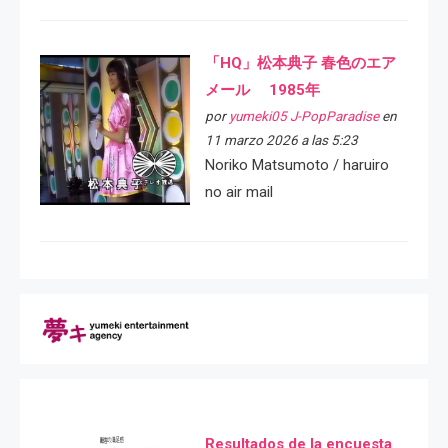
「HQ」松本典子 春色のエア
メール 1985年
por
yumeki05 J-PopParadise
en
11 marzo 2026 a las 5:23
Noriko Matsumoto / haruiro
no air mail
Resultados de la encuesta