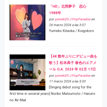
「HD」北岡夢子 恋心
1988年
por
yumeki05 J-PopParadise
en
26 marzo 2026 a las 3:57
Yumeko Kitaoka / Koigokoro
【4K 数年ぶりにデビュー曲を
歌う】松本典子 春色のエアメ
ール O.A. 2024 年 02月 17日
por
yumeki05 J-PopParadise
en
11 marzo 2026 a las 5:33
[Singing debut song for the
first time in several years] Noriko Matsumoto / Haruiro
no Air Mail