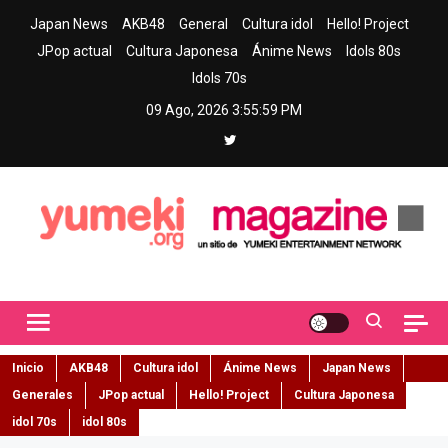
Skip
Japan News
AKB48
General
Cultura idol
Hello! Project
to
JPop actual
Cultura Japonesa
Ánime News
Idols 80s
content
Idols 70s
09 Ago, 2026
3:56:00 PM
Yumeki Magazine
Jpop y musica idol – Tu portal de jpop, movimiento idol y cultura
japonesa en español
Inicio
AKB48
Cultura idol
Ánime News
Japan News
Generales
JPop actual
Hello! Project
Cultura Japonesa
idol 70s
idol 80s