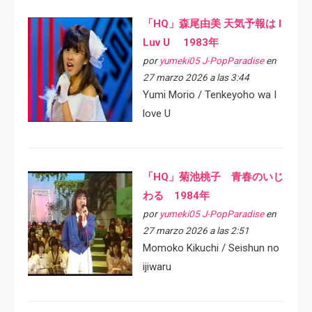
「HQ」森尾由美 天気予報は I
Luv U 1983年
por
yumeki05 J-PopParadise
en
27 marzo 2026 a las 3:44
Yumi Morio / Tenkeyoho wa I
love U
「HQ」菊池桃子 青春のいじ
わる 1984年
por
yumeki05 J-PopParadise
en
27 marzo 2026 a las 2:51
Momoko Kikuchi / Seishun no
ijiwaru