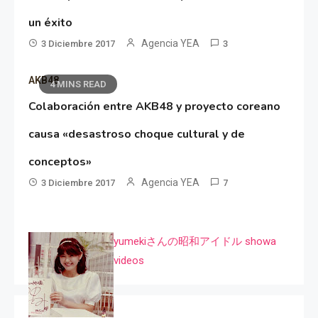
un éxito
Agencia YEA
3 Diciembre 2017
3
AKB48
4 MINS READ
Colaboración entre AKB48 y proyecto coreano
causa «desastroso choque cultural y de
conceptos»
Agencia YEA
3 Diciembre 2017
7
yumekiさんの昭和アイドル showa
videos