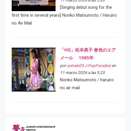
11 marzo 2026 a las 5:33
[Singing debut song for the
first time in several years] Noriko Matsumoto / Haruiro
no Air Mail
「HQ」松本典子 春色のエア
メール 1985年
por
yumeki05 J-PopParadise
en
11 marzo 2026 a las 5:23
Noriko Matsumoto / haruiro
no air mail