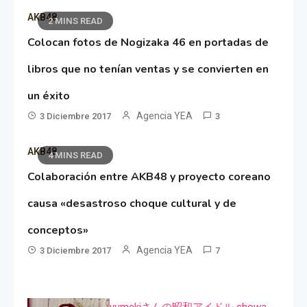
AKB48
2 MINS READ
Colocan fotos de Nogizaka 46 en portadas de
libros que no tenían ventas y se convierten en
un éxito
Agencia YEA
3 Diciembre 2017
3
AKB48
4 MINS READ
Colaboración entre AKB48 y proyecto coreano
causa «desastroso choque cultural y de
conceptos»
Agencia YEA
3 Diciembre 2017
7
yumekiさんの昭和アイドル showa