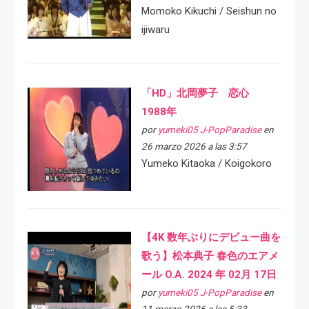
Momoko Kikuchi / Seishun no
ijiwaru
「HD」北岡夢子 恋心
1988年
por
yumeki05 J-PopParadise
en
26 marzo 2026 a las 3:57
Yumeko Kitaoka / Koigokoro
【4K 数年ぶりにデビュー曲を
歌う】松本典子 春色のエアメ
ール O.A. 2024 年 02月 17日
por
yumeki05 J-PopParadise
en