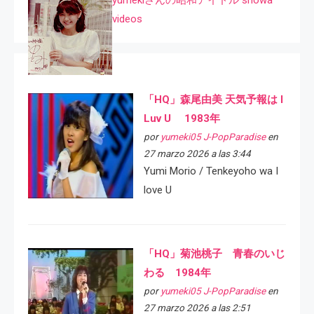
videos
「HQ」森尾由美 天気予報は I
Luv U 1983年
por
yumeki05 J-PopParadise
en
27 marzo 2026 a las 3:44
Yumi Morio / Tenkeyoho wa I
love U
「HQ」菊池桃子 青春のいじ
わる 1984年
por
yumeki05 J-PopParadise
en
27 marzo 2026 a las 2:51