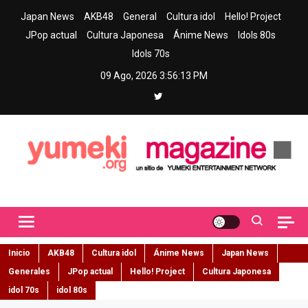
Skip
Japan News
AKB48
General
Cultura idol
Hello! Project
to
JPop actual
Cultura Japonesa
Ánime News
Idols 80s
content
Idols 70s
09 Ago, 2026
3:56:14 PM
Yumeki Magazine
Jpop y musica idol – Tu portal de jpop, movimiento idol y cultura
japonesa en español
Inicio
AKB48
Cultura idol
Ánime News
Japan News
Generales
JPop actual
Hello! Project
Cultura Japonesa
idol 70s
idol 80s