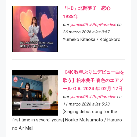
「HD」北岡夢子 恋心
1988年
por
yumeki05 J-PopParadise
en
26 marzo 2026 a las 3:57
Yumeko Kitaoka / Koigokoro
【4K 数年ぶりにデビュー曲を
歌う】松本典子 春色のエアメ
ール O.A. 2024 年 02月 17日
por
yumeki05 J-PopParadise
en
11 marzo 2026 a las 5:33
[Singing debut song for the
first time in several years] Noriko Matsumoto / Haruiro
no Air Mail