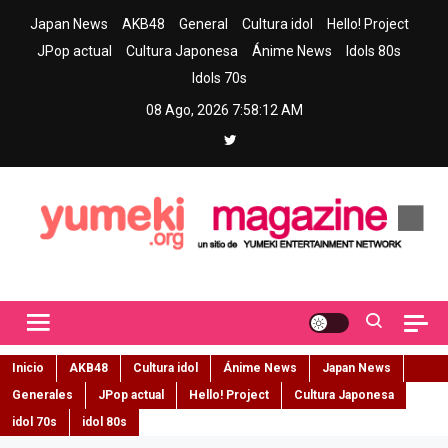
Skip
Japan News
AKB48
General
Cultura idol
Hello! Project
to
JPop actual
Cultura Japonesa
Ánime News
Idols 80s
content
Idols 70s
08 Ago, 2026
7:58:13 AM
Yumeki Magazine
Jpop y musica idol – Tu portal de jpop, movimiento idol y cultura
japonesa en español
Inicio
AKB48
Cultura idol
Ánime News
Japan News
Generales
JPop actual
Hello! Project
Cultura Japonesa
idol 70s
idol 80s