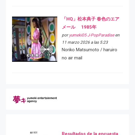
「HQ」松本典子 春色のエア
メール 1985年
por
yumeki05 J-PopParadise
en
11 marzo 2026 a las 5:23
Noriko Matsumoto / haruiro
no air mail
Resultados de la encuesta