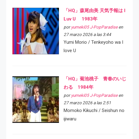
「HQ」森尾由美 天気予報は I
Luv U 1983年
por
yumeki05 J-PopParadise
en
27 marzo 2026 a las 3:44
Yumi Morio / Tenkeyoho wa I
love U
「HQ」菊池桃子 青春のいじ
わる 1984年
por
yumeki05 J-PopParadise
en
27 marzo 2026 a las 2:51
Momoko Kikuchi / Seishun no
ijiwaru