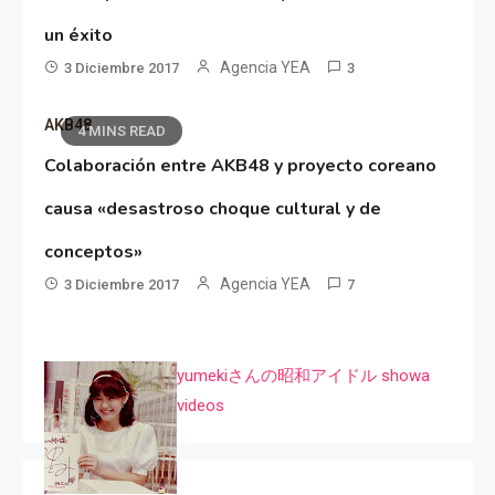
un éxito
Agencia YEA
3 Diciembre 2017
3
AKB48
4 MINS READ
Colaboración entre AKB48 y proyecto coreano
causa «desastroso choque cultural y de
conceptos»
Agencia YEA
3 Diciembre 2017
7
yumekiさんの昭和アイドル showa
videos