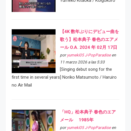
Yumeko Kitaoka / Koigokoro
【4K 数年ぶりにデビュー曲を
歌う】松本典子 春色のエアメ
ール O.A. 2024 年 02月 17日
por
yumeki05 J-PopParadise
en
11 marzo 2026 a las 5:33
[Singing debut song for the
first time in several years] Noriko Matsumoto / Haruiro
no Air Mail
「HQ」松本典子 春色のエア
メール 1985年
por
yumeki05 J-PopParadise
en