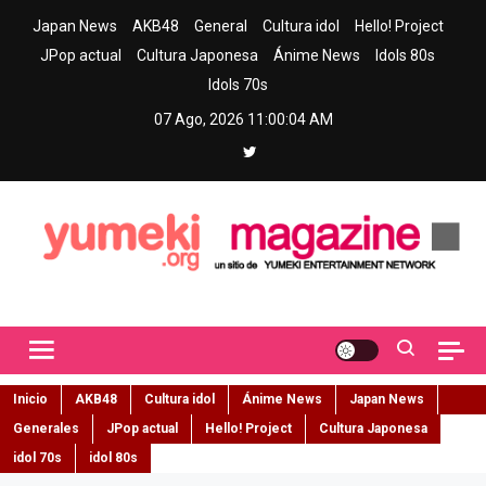
Skip
Japan News
AKB48
General
Cultura idol
Hello! Project
to
JPop actual
Cultura Japonesa
Ánime News
Idols 80s
content
Idols 70s
07 Ago, 2026
11:00:05 AM
Yumeki Magazine
Jpop y musica idol – Tu portal de jpop, movimiento idol y cultura
japonesa en español
Inicio
AKB48
Cultura idol
Ánime News
Japan News
Generales
JPop actual
Hello! Project
Cultura Japonesa
idol 70s
idol 80s