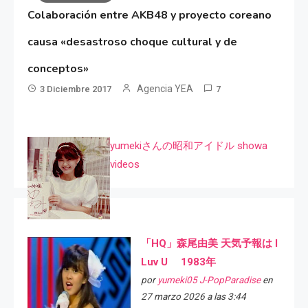
Colaboración entre AKB48 y proyecto coreano
causa «desastroso choque cultural y de
conceptos»
Agencia YEA
3 Diciembre 2017
7
yumekiさんの昭和アイドル showa
videos
「HQ」森尾由美 天気予報は I
Luv U 1983年
por
yumeki05 J-PopParadise
en
27 marzo 2026 a las 3:44