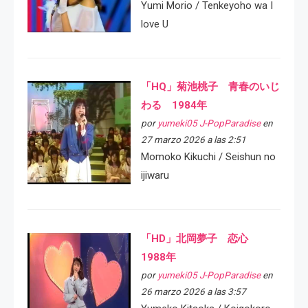
Yumi Morio / Tenkeyoho wa I
love U
「HQ」菊池桃子 青春のいじ
わる 1984年
por
yumeki05 J-PopParadise
en
27 marzo 2026 a las 2:51
Momoko Kikuchi / Seishun no
ijiwaru
「HD」北岡夢子 恋心
1988年
por
yumeki05 J-PopParadise
en
26 marzo 2026 a las 3:57