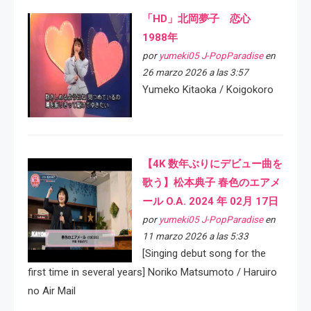
「HD」北岡夢子 恋心
1988年
por
yumeki05 J-PopParadise
en
26 marzo 2026 a las 3:57
Yumeko Kitaoka / Koigokoro
【4K 数年ぶりにデビュー曲を
歌う】松本典子 春色のエアメ
ール O.A. 2024 年 02月 17日
por
yumeki05 J-PopParadise
en
11 marzo 2026 a las 5:33
[Singing debut song for the
first time in several years] Noriko Matsumoto / Haruiro
no Air Mail