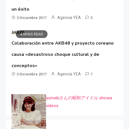
un éxito
Agencia YEA
3 Diciembre 2017
3
AKB48
4 MINS READ
Colaboración entre AKB48 y proyecto coreano
causa «desastroso choque cultural y de
conceptos»
Agencia YEA
3 Diciembre 2017
7
yumekiさんの昭和アイドル showa
videos