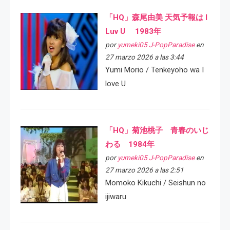
「HQ」森尾由美 天気予報は I
Luv U 1983年
por
yumeki05 J-PopParadise
en
27 marzo 2026 a las 3:44
Yumi Morio / Tenkeyoho wa I
love U
「HQ」菊池桃子 青春のいじ
わる 1984年
por
yumeki05 J-PopParadise
en
27 marzo 2026 a las 2:51
Momoko Kikuchi / Seishun no
ijiwaru