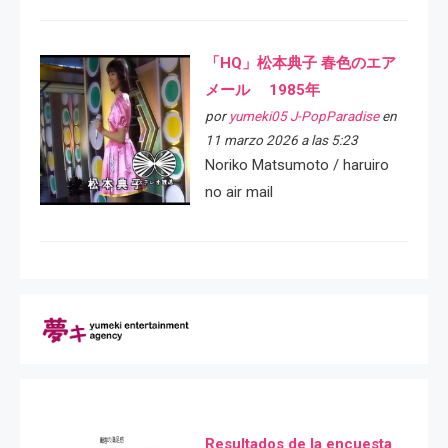
「HQ」松本典子 春色のエア
メール 1985年
por
yumeki05 J-PopParadise
en
11 marzo 2026 a las 5:23
Noriko Matsumoto / haruiro
no air mail
Resultados de la encuesta