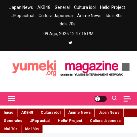
Skip
Japan News
AKB48
General
Cultura idol
Hello! Project
to
JPop actual
Cultura Japonesa
Ánime News
Idols 80s
content
Idols 70s
09 Ago, 2026
12:47:16 PM
Yumeki Magazine
Jpop y musica idol – Tu portal de jpop, movimiento idol y cultura
japonesa en español
Inicio
AKB48
Cultura idol
Ánime News
Japan News
Generales
JPop actual
Hello! Project
Cultura Japonesa
idol 70s
idol 80s