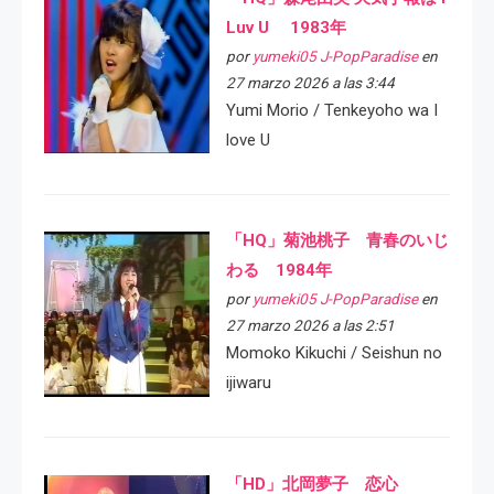
Luv U 1983年
por
yumeki05 J-PopParadise
en
27 marzo 2026 a las 3:44
Yumi Morio / Tenkeyoho wa I
love U
「HQ」菊池桃子 青春のいじ
わる 1984年
por
yumeki05 J-PopParadise
en
27 marzo 2026 a las 2:51
Momoko Kikuchi / Seishun no
ijiwaru
「HD」北岡夢子 恋心