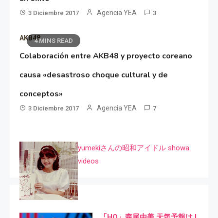
Agencia YEA
3 Diciembre 2017
3
AKB48
4 MINS READ
Colaboración entre AKB48 y proyecto coreano
causa «desastroso choque cultural y de
conceptos»
Agencia YEA
3 Diciembre 2017
7
yumekiさんの昭和アイドル showa
videos
「HQ」森尾由美 天気予報は I