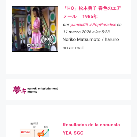
「HQ」松本典子 春色のエア
メール 1985年
por
yumeki05 J-PopParadise
en
11 marzo 2026 a las 5:23
Noriko Matsumoto / haruiro
no air mail
Resultados de la encuesta
YEA-SGC