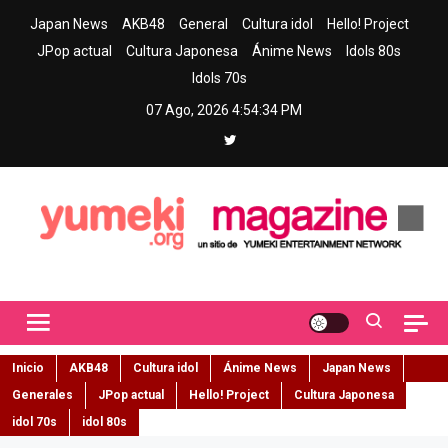
Skip
Japan News
AKB48
General
Cultura idol
Hello! Project
to
JPop actual
Cultura Japonesa
Ánime News
Idols 80s
content
Idols 70s
07 Ago, 2026
4:54:35 PM
Yumeki Magazine
Jpop y musica idol – Tu portal de jpop, movimiento idol y cultura
japonesa en español
Inicio
AKB48
Cultura idol
Ánime News
Japan News
Generales
JPop actual
Hello! Project
Cultura Japonesa
idol 70s
idol 80s