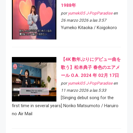
1988年
por
yumeki05 J-PopParadise
en
26 marzo 2026 a las 3:57
Yumeko Kitaoka / Koigokoro
【4K 数年ぶりにデビュー曲を
歌う】松本典子 春色のエアメ
ール O.A. 2024 年 02月 17日
por
yumeki05 J-PopParadise
en
11 marzo 2026 a las 5:33
[Singing debut song for the
first time in several years] Noriko Matsumoto / Haruiro
no Air Mail