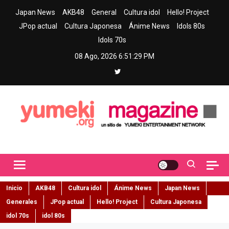
Skip
Japan News
AKB48
General
Cultura idol
Hello! Project
to
JPop actual
Cultura Japonesa
Ánime News
Idols 80s
content
Idols 70s
08 Ago, 2026
6:51:30 PM
Yumeki Magazine
Jpop y musica idol – Tu portal de jpop, movimiento idol y cultura
japonesa en español
Inicio
AKB48
Cultura idol
Ánime News
Japan News
Generales
JPop actual
Hello! Project
Cultura Japonesa
idol 70s
idol 80s