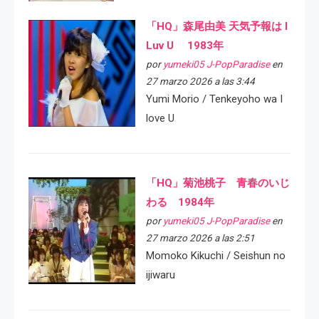
「HQ」森尾由美 天気予報は I
Luv U 1983年
por
yumeki05 J-PopParadise
en
27 marzo 2026 a las 3:44
Yumi Morio / Tenkeyoho wa I
love U
「HQ」菊池桃子 青春のいじ
わる 1984年
por
yumeki05 J-PopParadise
en
27 marzo 2026 a las 2:51
Momoko Kikuchi / Seishun no
ijiwaru