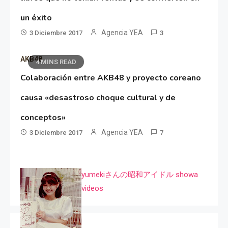
un éxito
Agencia YEA
3 Diciembre 2017
3
AKB48
4 MINS READ
Colaboración entre AKB48 y proyecto coreano
causa «desastroso choque cultural y de
conceptos»
Agencia YEA
3 Diciembre 2017
7
yumekiさんの昭和アイドル showa
videos