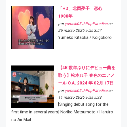
「HD」北岡夢子 恋心
1988年
por
yumeki05 J-PopParadise
en
26 marzo 2026 a las 3:57
Yumeko Kitaoka / Koigokoro
【4K 数年ぶりにデビュー曲を
歌う】松本典子 春色のエアメ
ール O.A. 2024 年 02月 17日
por
yumeki05 J-PopParadise
en
11 marzo 2026 a las 5:33
[Singing debut song for the
first time in several years] Noriko Matsumoto / Haruiro
no Air Mail