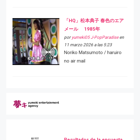
「HQ」松本典子 春色のエア
メール 1985年
por
yumeki05 J-PopParadise
en
11 marzo 2026 a las 5:23
Noriko Matsumoto / haruiro
no air mail
Resultados de la encuesta