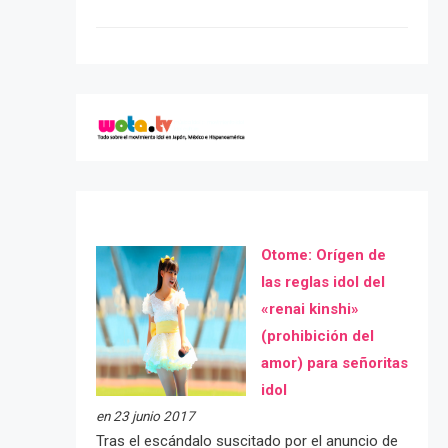
Otome: Orígen de
las reglas idol del
«renai kinshi»
(prohibición del
amor) para señoritas
idol
en 23 junio 2017
Tras el escándalo suscitado por el anuncio de