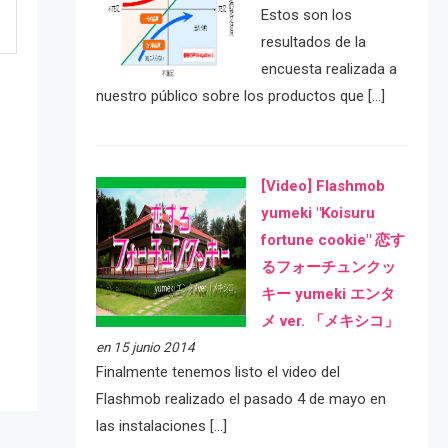
Estos son los
resultados de la
encuesta realizada a
nuestro público sobre los productos que […]
[Video] Flashmob
yumeki "Koisuru
fortune cookie" 恋す
e
るフォーチュンクッ
キー yumeki エンタ
メ ver. 「メキシコ」
en 15 junio 2014
Finalmente tenemos listo el video del
Flashmob realizado el pasado 4 de mayo en
las instalaciones […]