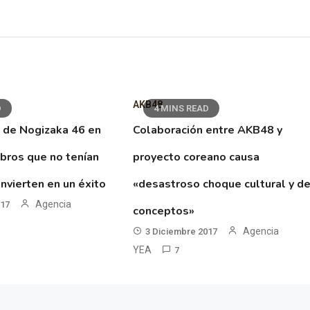
AKB48
D
4 MINS READ
 de Nogizaka 46 en
Colaboración entre AKB48 y
ibros que no tenían
proyecto coreano causa
nvierten en un éxito
«desastroso choque cultural y d
Agencia
017
conceptos»
Agencia
3 Diciembre 2017
YEA
7