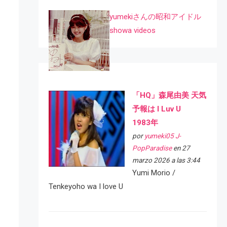
yumekiさんの昭和アイドル
showa videos
「HQ」森尾由美 天気
予報は I Luv U
1983年
por
yumeki05 J-
PopParadise
en 27
marzo 2026 a las 3:44
Yumi Morio /
Tenkeyoho wa I love U