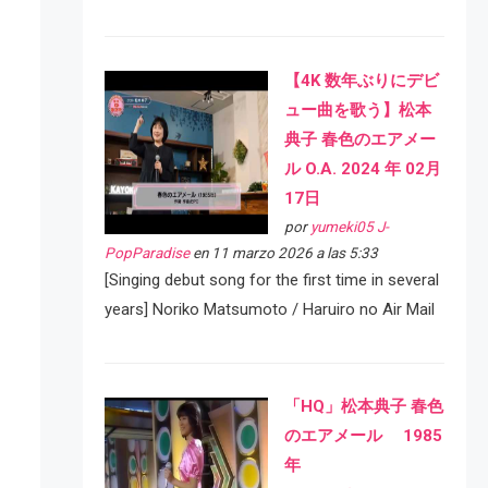
【4K 数年ぶりにデビ
ュー曲を歌う】松本
典子 春色のエアメー
ル O.A. 2024 年 02月
17日
por
yumeki05 J-
PopParadise
en 11 marzo 2026 a las 5:33
[Singing debut song for the first time in several
years] Noriko Matsumoto / Haruiro no Air Mail
「HQ」松本典子 春色
のエアメール 1985
年