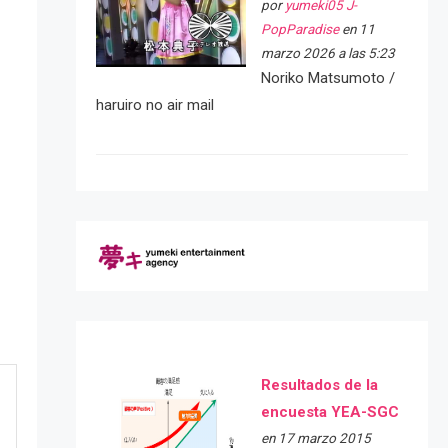
por
yumeki05 J-
PopParadise
en 11
marzo 2026 a las 5:23
Noriko Matsumoto /
haruiro no air mail
Resultados de la
encuesta YEA-SGC
en 17 marzo 2015