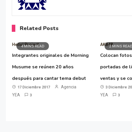
Related Posts
Hello! Project
AKB48
4 MINS READ
2 MINS REA
Integrantes originales de Morning
Colocan fotos
Musume se reúnen 20 años
portadas de l
después para cantar tema debut
ventas y se co
Agencia
17 Diciembre 2017
3 Diciembre 2
YEA
YEA
3
3