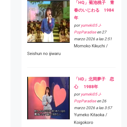
「HQ」菊池桃子 青
春のいじわる 1984
年
por
yumeki05 J-
PopParadise
en 27
marzo 2026 a las 2:51
Momoko Kikuchi /
Seishun no ijiwaru
「HD」北岡夢子 恋
心 1988年
por
yumeki05 J-
PopParadise
en 26
marzo 2026 a las 3:57
Yumeko Kitaoka /
Koigokoro