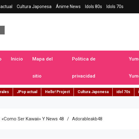
actual
Cultura Japonesa
Ánime News
Idols 80s
Idols 70s
a japonesa en español
o
Inicio
Mapa del
Politica de
Yume
sitio
privacidad
Yume
rales
JPop actual
Hello! Project
Cultura Japonesa
idol 70s
», «Como Ser Kawaii» Y News 48
Adorableakb48