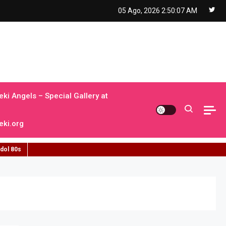
05 Ago, 2026
2:50:08 AM
ki Angels – Special Gallery at
ki.org
idol 80s