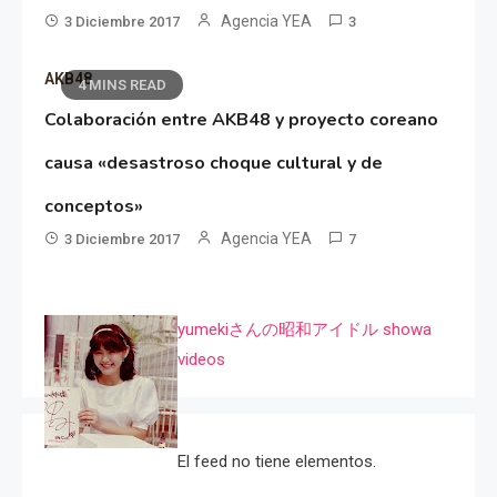
Agencia YEA
3 Diciembre 2017
3
AKB48
4 MINS READ
Colaboración entre AKB48 y proyecto coreano
causa «desastroso choque cultural y de
conceptos»
Agencia YEA
3 Diciembre 2017
7
yumekiさんの昭和アイドル showa
videos
El feed no tiene elementos.