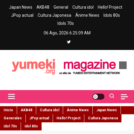
Skip
Japan News
AKB48
General
Cultura idol
Hello! Project
to
JPop actual
Cultura Japonesa
Ánime News
Idols 80s
content
Idols 70s
06 Ago, 2026
6:25:10 AM
Yumeki Magazine
Jpop y musica idol – Tu portal de jpop, movimiento idol y cultura
japonesa en español
Inicio
AKB48
Cultura idol
Ánime News
Japan News
Generales
JPop actual
Hello! Project
Cultura Japonesa
idol 70s
idol 80s