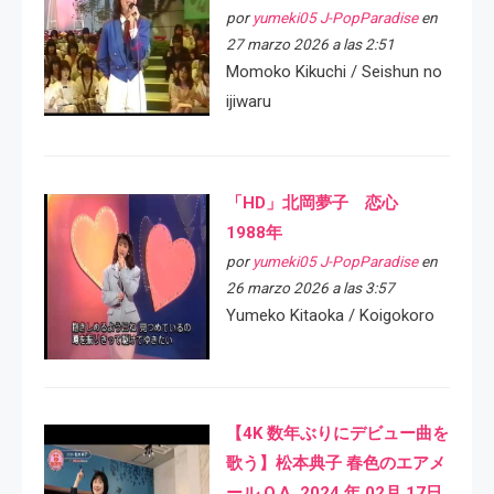
por
yumeki05 J-PopParadise
en
27 marzo 2026 a las 2:51
Momoko Kikuchi / Seishun no
ijiwaru
「HD」北岡夢子 恋心
1988年
por
yumeki05 J-PopParadise
en
26 marzo 2026 a las 3:57
Yumeko Kitaoka / Koigokoro
【4K 数年ぶりにデビュー曲を
歌う】松本典子 春色のエアメ
ール O.A. 2024 年 02月 17日