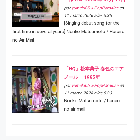
por
yumeki05 J-PopParadise
en
11 marzo 2026 a las 5:33
[Singing debut song for the
first time in several years] Noriko Matsumoto / Haruiro
no Air Mail
「HQ」松本典子 春色のエア
メール 1985年
por
yumeki05 J-PopParadise
en
11 marzo 2026 a las 5:23
Noriko Matsumoto / haruiro
no air mail