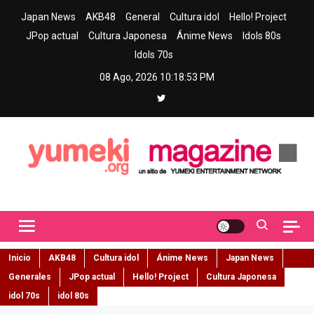
Skip
Japan News
AKB48
General
Cultura idol
Hello! Project
to
JPop actual
Cultura Japonesa
Ánime News
Idols 80s
content
Idols 70s
08 Ago, 2026
10:18:54 PM
Yumeki Magazine
Jpop y musica idol – Tu portal de jpop, movimiento idol y cultura
japonesa en español
Inicio
AKB48
Cultura idol
Ánime News
Japan News
Generales
JPop actual
Hello! Project
Cultura Japonesa
idol 70s
idol 80s