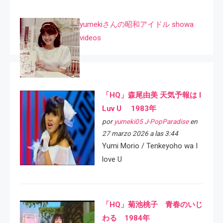
yumekiさんの昭和アイドル showa
videos
「HQ」森尾由美 天気予報は I
Luv U 1983年
por
yumeki05 J-PopParadise
en
27 marzo 2026 a las 3:44
Yumi Morio / Tenkeyoho wa I
love U
「HQ」菊池桃子 青春のいじ
わる 1984年