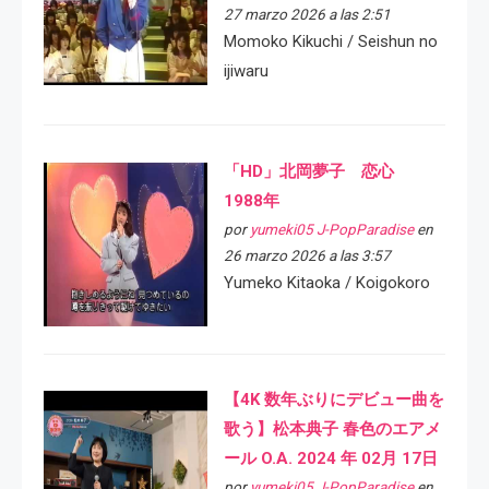
27 marzo 2026 a las 2:51
Momoko Kikuchi / Seishun no
ijiwaru
「HD」北岡夢子 恋心
1988年
por
yumeki05 J-PopParadise
en
26 marzo 2026 a las 3:57
Yumeko Kitaoka / Koigokoro
【4K 数年ぶりにデビュー曲を
歌う】松本典子 春色のエアメ
ール O.A. 2024 年 02月 17日
por
yumeki05 J-PopParadise
en