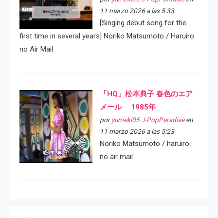
11 marzo 2026 a las 5:33
[Singing debut song for the
first time in several years] Noriko Matsumoto / Haruiro
no Air Mail
「HQ」松本典子 春色のエア
メール 1985年
por
yumeki05 J-PopParadise
en
11 marzo 2026 a las 5:23
Noriko Matsumoto / haruiro
no air mail