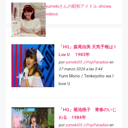
yumekiさんの昭和アイドル showa
videos
「HQ」森尾由美 天気予報は I
Luv U 1983年
por
yumeki05 J-PopParadise
en
27 marzo 2026 a las 3:44
Yumi Morio / Tenkeyoho wa I
love U
「HQ」菊池桃子 青春のいじ
わる 1984年
por
yumeki05 J-PopParadise
en