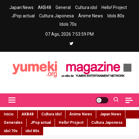
Skip
Japan News
AKB48
General
Cultura idol
Hello! Project
to
JPop actual
Cultura Japonesa
Ánime News
Idols 80s
content
Idols 70s
07 Ago, 2026
7:54:00 PM
Yumeki Magazine
Jpop y musica idol – Tu portal de jpop, movimiento idol y cultura
japonesa en español
Inicio
AKB48
Cultura idol
Ánime News
Japan News
Generales
JPop actual
Hello! Project
Cultura Japonesa
idol 70s
idol 80s