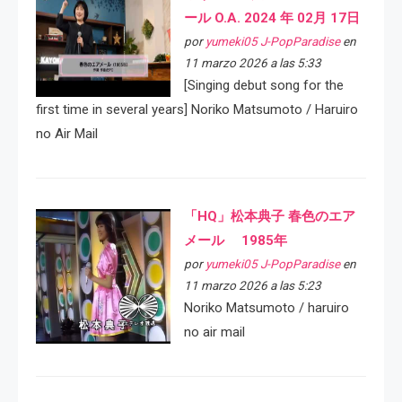
ール O.A. 2024 年 02月 17日
por
yumeki05 J-PopParadise
en
11 marzo 2026 a las 5:33
[Singing debut song for the
first time in several years] Noriko Matsumoto / Haruiro
no Air Mail
「HQ」松本典子 春色のエア
メール 1985年
por
yumeki05 J-PopParadise
en
11 marzo 2026 a las 5:23
Noriko Matsumoto / haruiro
no air mail