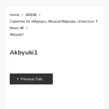
Home
AKB48
Cubiertas De «Mayuyu», Musical Majisuka, «Insectos» Y
News 48
Akbyuki1
Akbyuki1
Navegación
Previous:
Cubiertas de «Mayuyu», musical Majisuka, «Insectos» y news 48
de
entradas