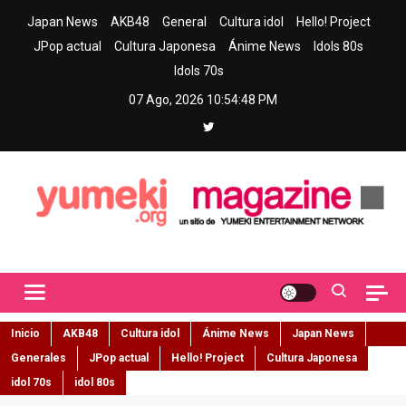
Skip
Japan News
AKB48
General
Cultura idol
Hello! Project
to
JPop actual
Cultura Japonesa
Ánime News
Idols 80s
content
Idols 70s
07 Ago, 2026
10:54:49 PM
Yumeki Magazine
Jpop y musica idol – Tu portal de jpop, movimiento idol y cultura
japonesa en español
Inicio
AKB48
Cultura idol
Ánime News
Japan News
Generales
JPop actual
Hello! Project
Cultura Japonesa
idol 70s
idol 80s