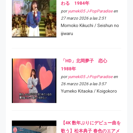
わる 1984年
por
yumeki05 J-PopParadise
en
27 marzo 2026 a las 2:51
Momoko Kikuchi / Seishun no
ijiwaru
「HD」北岡夢子 恋心
1988年
por
yumeki05 J-PopParadise
en
26 marzo 2026 a las 3:57
Yumeko Kitaoka / Koigokoro
【4K 数年ぶりにデビュー曲を
歌う】松本典子 春色のエアメ