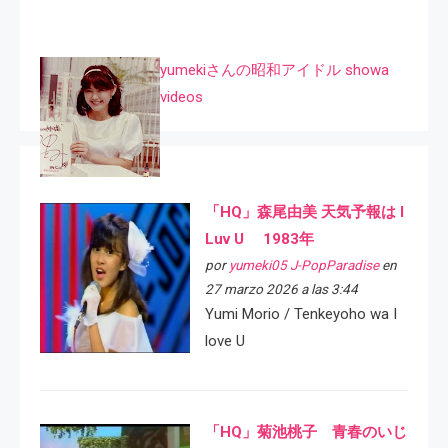
yumekiさんの昭和アイドル showa
videos
「HQ」森尾由美 天気予報は I
Luv U 1983年
por
yumeki05 J-PopParadise
en
27 marzo 2026 a las 3:44
Yumi Morio / Tenkeyoho wa I
love U
「HQ」菊池桃子 青春のいじ