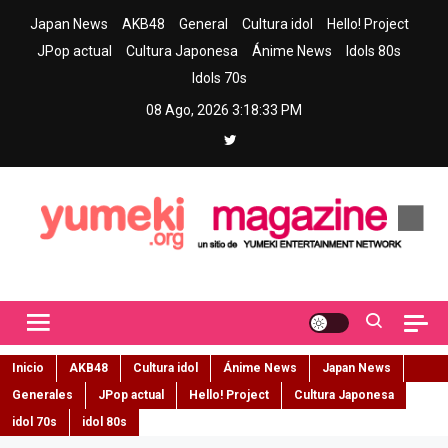
Skip
Japan News
AKB48
General
Cultura idol
Hello! Project
to
JPop actual
Cultura Japonesa
Ánime News
Idols 80s
content
Idols 70s
08 Ago, 2026
3:18:34 PM
Yumeki Magazine
Jpop y musica idol – Tu portal de jpop, movimiento idol y cultura
japonesa en español
Inicio
AKB48
Cultura idol
Ánime News
Japan News
Generales
JPop actual
Hello! Project
Cultura Japonesa
idol 70s
idol 80s