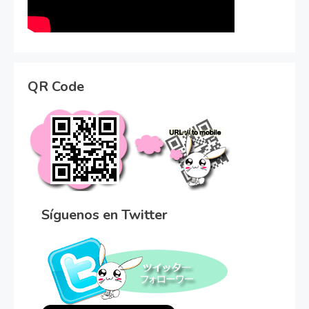
QR Code
Síguenos en Twitter