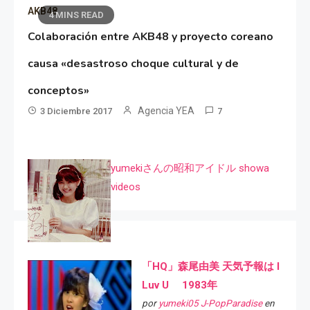
AKB48
4 MINS READ
Colaboración entre AKB48 y proyecto coreano
causa «desastroso choque cultural y de
conceptos»
Agencia YEA
3 Diciembre 2017
7
yumekiさんの昭和アイドル showa
videos
「HQ」森尾由美 天気予報は I
Luv U 1983年
por
yumeki05 J-PopParadise
en