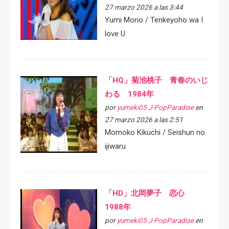
27 marzo 2026 a las 3:44
Yumi Morio / Tenkeyoho wa I
love U
「HQ」菊池桃子 青春のいじ
わる 1984年
por
yumeki05 J-PopParadise
en
27 marzo 2026 a las 2:51
Momoko Kikuchi / Seishun no
ijiwaru
「HD」北岡夢子 恋心
1988年
por
yumeki05 J-PopParadise
en