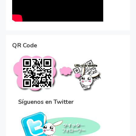
QR Code
Síguenos en Twitter