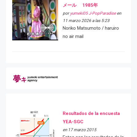
メール 1985年
por
yumeki05 J-PopParadise
en
11 marzo 2026 a las 5:23
Noriko Matsumoto / haruiro
no air mail
Resultados de la encuesta
YEA-SGC
en 17 marzo 2015