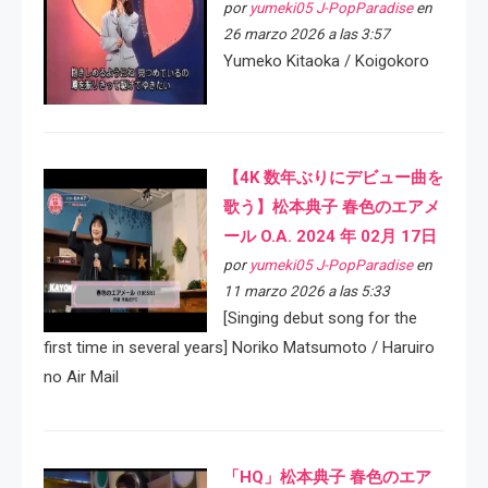
por
yumeki05 J-PopParadise
en
26 marzo 2026 a las 3:57
Yumeko Kitaoka / Koigokoro
【4K 数年ぶりにデビュー曲を
歌う】松本典子 春色のエアメ
ール O.A. 2024 年 02月 17日
por
yumeki05 J-PopParadise
en
11 marzo 2026 a las 5:33
[Singing debut song for the
first time in several years] Noriko Matsumoto / Haruiro
no Air Mail
「HQ」松本典子 春色のエア