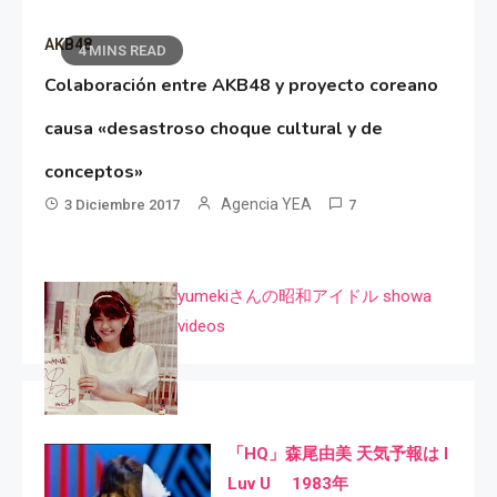
AKB48
4 MINS READ
Colaboración entre AKB48 y proyecto coreano
causa «desastroso choque cultural y de
conceptos»
Agencia YEA
3 Diciembre 2017
7
yumekiさんの昭和アイドル showa
videos
「HQ」森尾由美 天気予報は I
Luv U 1983年