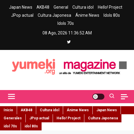
Skip
Japan News
AKB48
General
Cultura idol
Hello! Project
to
JPop actual
Cultura Japonesa
Ánime News
Idols 80s
content
Idols 70s
08 Ago, 2026
11:36:53 AM
Yumeki Magazine
Jpop y musica idol – Tu portal de jpop, movimiento idol y cultura
japonesa en español
Inicio
AKB48
Cultura idol
Ánime News
Japan News
Generales
JPop actual
Hello! Project
Cultura Japonesa
idol 70s
idol 80s