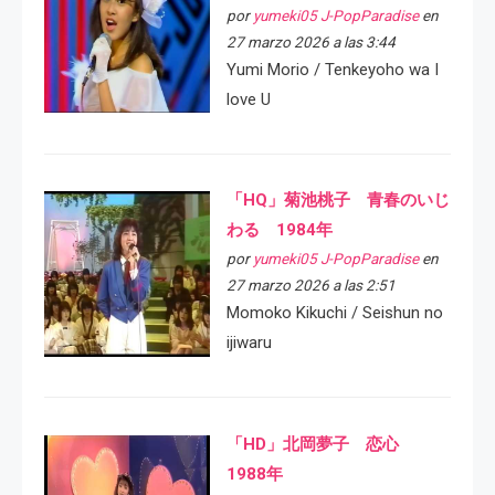
por
yumeki05 J-PopParadise
en
27 marzo 2026 a las 3:44
Yumi Morio / Tenkeyoho wa I
love U
「HQ」菊池桃子 青春のいじ
わる 1984年
por
yumeki05 J-PopParadise
en
27 marzo 2026 a las 2:51
Momoko Kikuchi / Seishun no
ijiwaru
「HD」北岡夢子 恋心
1988年