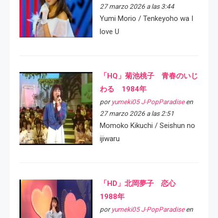
27 marzo 2026 a las 3:44
Yumi Morio / Tenkeyoho wa I
love U
「HQ」菊池桃子 青春のいじ
わる 1984年
por
yumeki05 J-PopParadise
en
27 marzo 2026 a las 2:51
Momoko Kikuchi / Seishun no
ijiwaru
「HD」北岡夢子 恋心
1988年
por
yumeki05 J-PopParadise
en