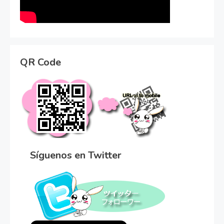
QR Code
Síguenos en Twitter