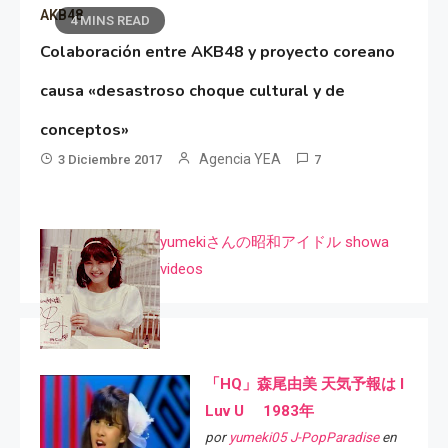
AKB48
4 MINS READ
Colaboración entre AKB48 y proyecto coreano
causa «desastroso choque cultural y de
conceptos»
Agencia YEA
3 Diciembre 2017
7
yumekiさんの昭和アイドル showa
videos
「HQ」森尾由美 天気予報は I
Luv U 1983年
por
yumeki05 J-PopParadise
en