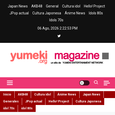
Skip
Japan News
AKB48
General
Cultura idol
Hello! Project
to
JPop actual
Cultura Japonesa
Ánime News
Idols 80s
content
Idols 70s
06 Ago, 2026
2:22:54 PM
Yumeki Magazine
Jpop y musica idol – Tu portal de jpop, movimiento idol y cultura
japonesa en español
Inicio
AKB48
Cultura idol
Ánime News
Japan News
Generales
JPop actual
Hello! Project
Cultura Japonesa
idol 70s
idol 80s