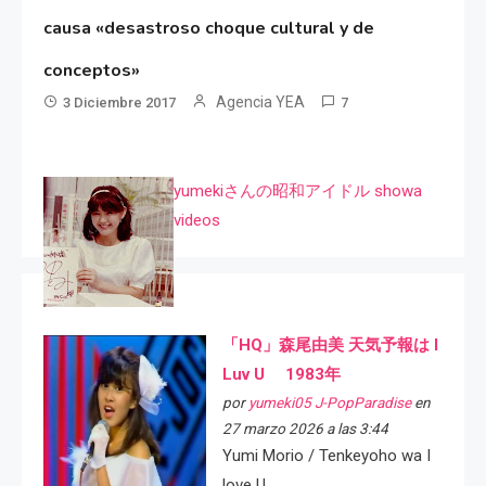
causa «desastroso choque cultural y de
conceptos»
Agencia YEA
3 Diciembre 2017
7
yumekiさんの昭和アイドル showa
videos
「HQ」森尾由美 天気予報は I
Luv U 1983年
por
yumeki05 J-PopParadise
en
27 marzo 2026 a las 3:44
Yumi Morio / Tenkeyoho wa I
love U