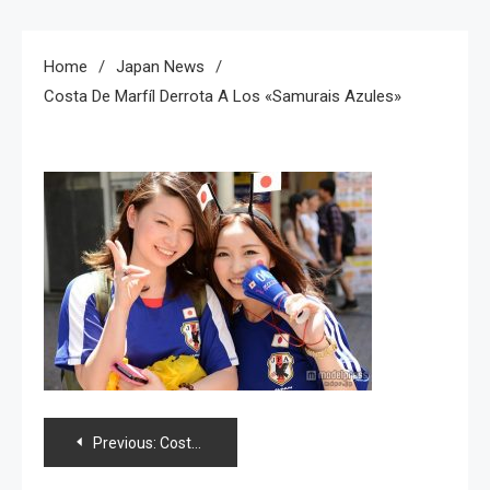
Home
Japan News
Costa De Marfíl Derrota A Los «Samurais Azules»
Navegación
Previous:
Costa de Marfíl derrota a los «Samurais Azules»