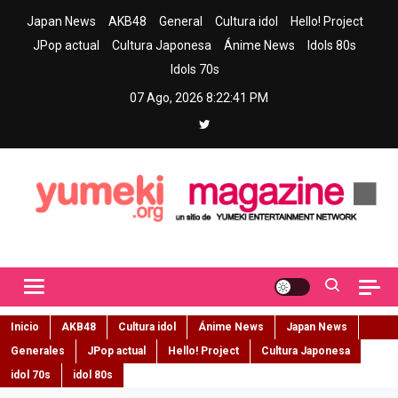
Skip
Japan News
AKB48
General
Cultura idol
Hello! Project
to
JPop actual
Cultura Japonesa
Ánime News
Idols 80s
content
Idols 70s
07 Ago, 2026
8:22:42 PM
Yumeki Magazine
Jpop y musica idol – Tu portal de jpop, movimiento idol y cultura
japonesa en español
Inicio
AKB48
Cultura idol
Ánime News
Japan News
Generales
JPop actual
Hello! Project
Cultura Japonesa
idol 70s
idol 80s