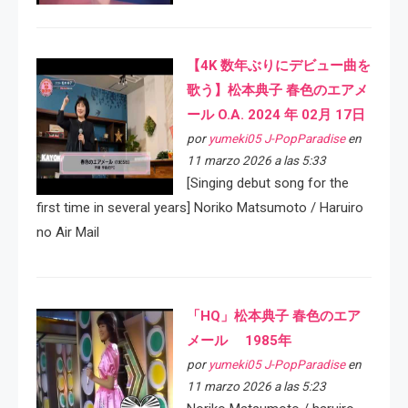
【4K 数年ぶりにデビュー曲を
歌う】松本典子 春色のエアメ
ール O.A. 2024 年 02月 17日
por
yumeki05 J-PopParadise
en
11 marzo 2026 a las 5:33
[Singing debut song for the
first time in several years] Noriko Matsumoto / Haruiro
no Air Mail
「HQ」松本典子 春色のエア
メール 1985年
por
yumeki05 J-PopParadise
en
11 marzo 2026 a las 5:23