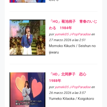
「HQ」菊池桃子 青春のいじ
わる 1984年
por
yumeki05 J-PopParadise
en
27 marzo 2026 a las 2:51
Momoko Kikuchi / Seishun no
ijiwaru
「HD」北岡夢子 恋心
1988年
por
yumeki05 J-PopParadise
en
26 marzo 2026 a las 3:57
Yumeko Kitaoka / Koigokoro