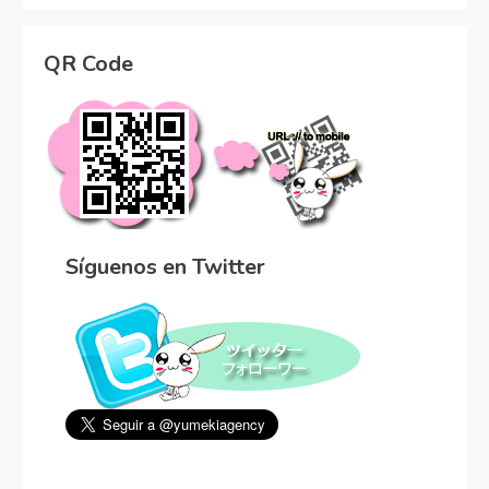
QR Code
Síguenos en Twitter