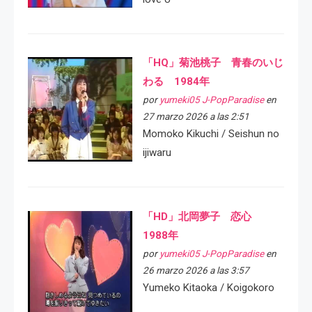
「HQ」菊池桃子 青春のいじ
わる 1984年
por
yumeki05 J-PopParadise
en
27 marzo 2026 a las 2:51
Momoko Kikuchi / Seishun no
ijiwaru
「HD」北岡夢子 恋心
1988年
por
yumeki05 J-PopParadise
en
26 marzo 2026 a las 3:57
Yumeko Kitaoka / Koigokoro