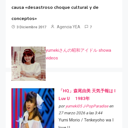
causa «desastroso choque cultural y de
conceptos»
Agencia YEA
3 Diciembre 2017
7
yumekiさんの昭和アイドル showa
videos
「HQ」森尾由美 天気予報は I
Luv U 1983年
por
yumeki05 J-PopParadise
en
27 marzo 2026 a las 3:44
Yumi Morio / Tenkeyoho wa I
love U