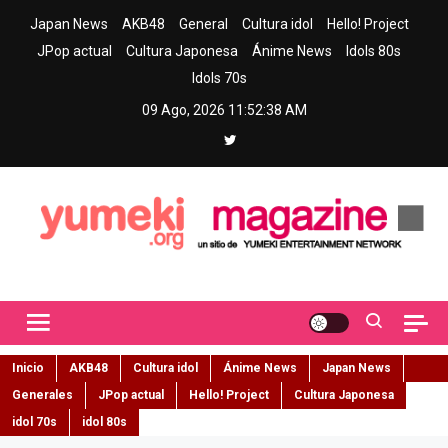
Skip
Japan News
AKB48
General
Cultura idol
Hello! Project
to
JPop actual
Cultura Japonesa
Ánime News
Idols 80s
content
Idols 70s
09 Ago, 2026
11:52:39 AM
Yumeki Magazine
Jpop y musica idol – Tu portal de jpop, movimiento idol y cultura
japonesa en español
Inicio
AKB48
Cultura idol
Ánime News
Japan News
Generales
JPop actual
Hello! Project
Cultura Japonesa
idol 70s
idol 80s