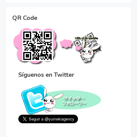
QR Code
Síguenos en Twitter