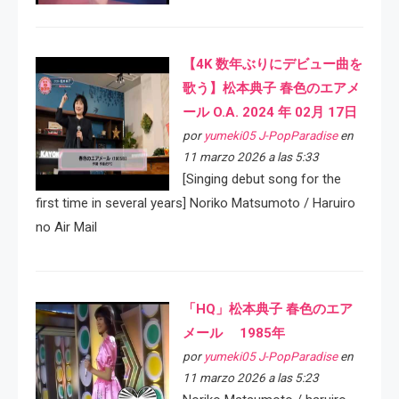
【4K 数年ぶりにデビュー曲を
歌う】松本典子 春色のエアメ
ール O.A. 2024 年 02月 17日
por
yumeki05 J-PopParadise
en
11 marzo 2026 a las 5:33
[Singing debut song for the
first time in several years] Noriko Matsumoto / Haruiro
no Air Mail
「HQ」松本典子 春色のエア
メール 1985年
por
yumeki05 J-PopParadise
en
11 marzo 2026 a las 5:23