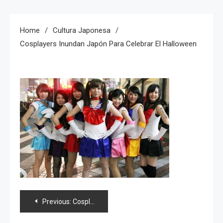
Home
Cultura Japonesa
Cosplayers Inundan Japón Para Celebrar El Halloween
Navegación
Previous:
Cosplayers inundan Japón para celebrar el Halloween