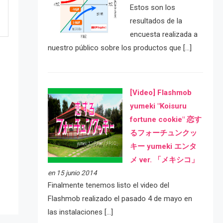
Estos son los
resultados de la
encuesta realizada a
nuestro público sobre los productos que […]
[Video] Flashmob
yumeki "Koisuru
fortune cookie" 恋す
るフォーチュンクッ
e
キー yumeki エンタ
メ ver. 「メキシコ」
en 15 junio 2014
Finalmente tenemos listo el video del
Flashmob realizado el pasado 4 de mayo en
las instalaciones […]