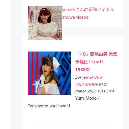
yumekiさんの昭和アイドル
showa videos
「HQ」森尾由美 天気
予報は I Luv U
1983年
por
yumeki05 J-
PopParadise
en 27
marzo 2026 a las 3:44
Yumi Morio /
Tenkeyoho wa I love U