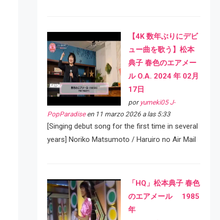
【4K 数年ぶりにデビ
ュー曲を歌う】松本
典子 春色のエアメー
ル O.A. 2024 年 02月
17日
por
yumeki05 J-
PopParadise
en 11 marzo 2026 a las 5:33
[Singing debut song for the first time in several
years] Noriko Matsumoto / Haruiro no Air Mail
「HQ」松本典子 春色
のエアメール 1985
年