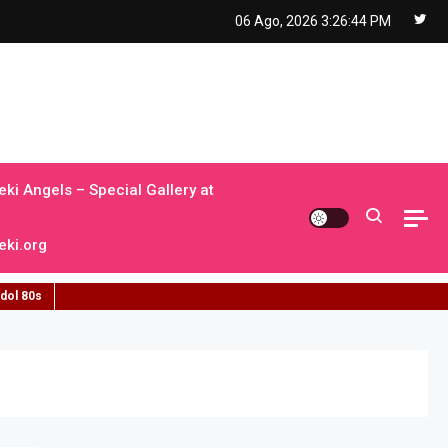
06 Ago, 2026
3:26:45 PM
ki Angels – Special Gallery at
ki.org
idol 80s