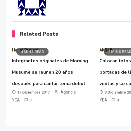
Related Posts
Hello! Project
AKB48
4 MINS READ
2 MINS REA
Integrantes originales de Morning
Colocan fotos
Musume se reúnen 20 años
portadas de l
después para cantar tema debut
ventas y se co
Agencia
17 Diciembre 2017
3 Diciembre 2
YEA
YEA
3
3