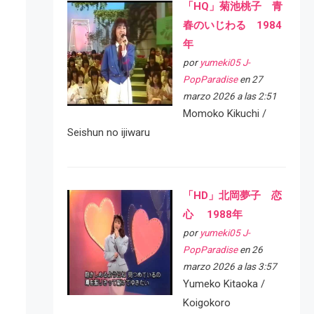
「HQ」菊池桃子 青
春のいじわる 1984
年
por
yumeki05 J-
PopParadise
en 27
marzo 2026 a las 2:51
Momoko Kikuchi /
Seishun no ijiwaru
「HD」北岡夢子 恋
心 1988年
por
yumeki05 J-
PopParadise
en 26
marzo 2026 a las 3:57
Yumeko Kitaoka /
Koigokoro