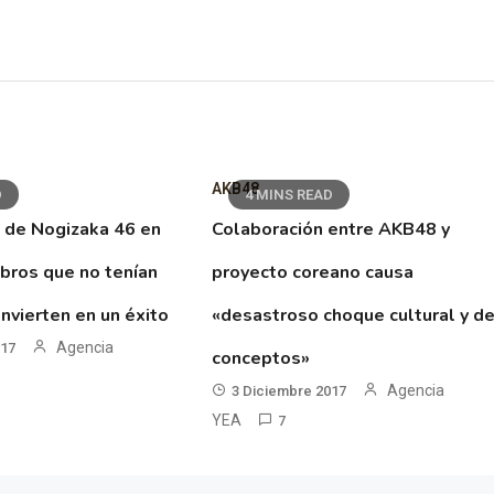
AKB48
D
4 MINS READ
 de Nogizaka 46 en
Colaboración entre AKB48 y
ibros que no tenían
proyecto coreano causa
nvierten en un éxito
«desastroso choque cultural y d
Agencia
017
conceptos»
Agencia
3 Diciembre 2017
YEA
7