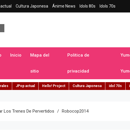
actual
Cultura Japonesa
Ánime News
Idols 80s
Idols 70s
a japonesa en español
o
Inicio
Mapa del
Politica de
Yume
sitio
privacidad
Yume
rales
JPop actual
Hello! Project
Cultura Japonesa
idol 70s
r Los Trenes De Pervertidos
Robocop2014