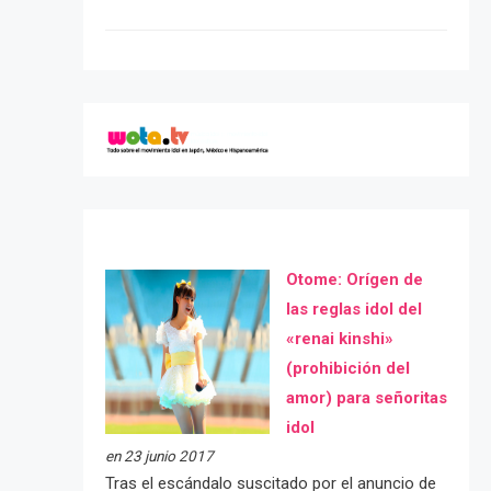
Otome: Orígen de
las reglas idol del
«renai kinshi»
(prohibición del
amor) para señoritas
idol
en 23 junio 2017
Tras el escándalo suscitado por el anuncio de