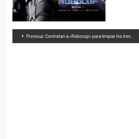
Navegación
Previous:
Contratan a «Robocop» para limpiar los trenes de pervertidos
de
entradas