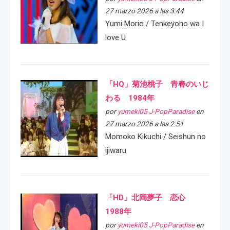
27 marzo 2026 a las 3:44
Yumi Morio / Tenkeyoho wa I
love U
「HQ」菊池桃子 青春のいじ
わる 1984年
por
yumeki05 J-PopParadise
en
27 marzo 2026 a las 2:51
Momoko Kikuchi / Seishun no
ijiwaru
「HD」北岡夢子 恋心
1988年
por
yumeki05 J-PopParadise
en