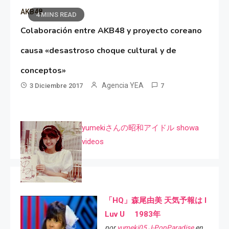
AKB48
4 MINS READ
Colaboración entre AKB48 y proyecto coreano
causa «desastroso choque cultural y de
conceptos»
Agencia YEA
3 Diciembre 2017
7
yumekiさんの昭和アイドル showa
videos
「HQ」森尾由美 天気予報は I
Luv U 1983年
por
yumeki05 J-PopParadise
en