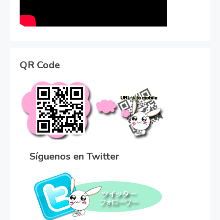
QR Code
Síguenos en Twitter