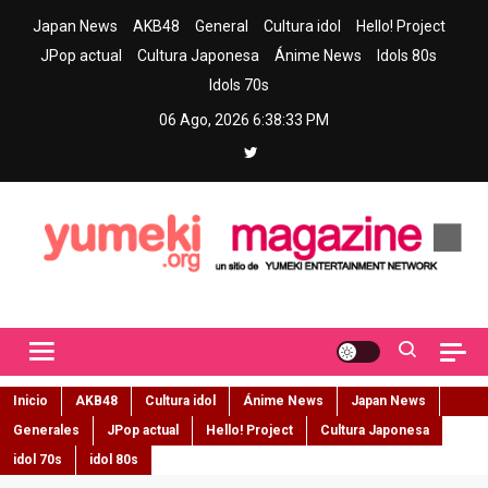
Skip
Japan News
AKB48
General
Cultura idol
Hello! Project
to
JPop actual
Cultura Japonesa
Ánime News
Idols 80s
content
Idols 70s
06 Ago, 2026
6:38:34 PM
Yumeki Magazine
Jpop y musica idol – Tu portal de jpop, movimiento idol y cultura
japonesa en español
Inicio
AKB48
Cultura idol
Ánime News
Japan News
Generales
JPop actual
Hello! Project
Cultura Japonesa
idol 70s
idol 80s