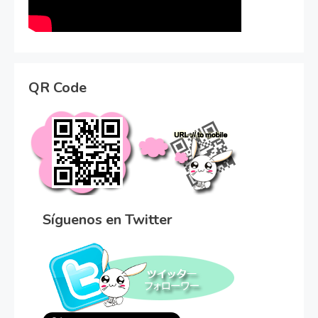
QR Code
Síguenos en Twitter