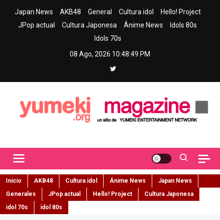
Skip
Japan News
AKB48
General
Cultura idol
Hello! Project
to
JPop actual
Cultura Japonesa
Ánime News
Idols 80s
content
Idols 70s
08 Ago, 2026
10:48:50 PM
Yumeki Magazine
Jpop y musica idol – Tu portal de jpop, movimiento idol y cultura
japonesa en español
Inicio
AKB48
Cultura idol
Ánime News
Japan News
Generales
JPop actual
Hello! Project
Cultura Japonesa
idol 70s
idol 80s