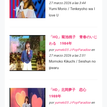
27 marzo 2026 a las 3:44
Yumi Morio / Tenkeyoho wa I
love U
「HQ」菊池桃子 青春のいじ
わる 1984年
por
yumeki05 J-PopParadise
en
27 marzo 2026 a las 2:51
Momoko Kikuchi / Seishun no
ijiwaru
「HD」北岡夢子 恋心
1988年
por
yumeki05 J-PopParadise
en