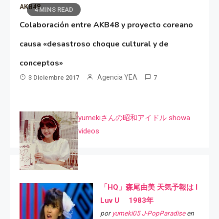
AKB48
4 MINS READ
Colaboración entre AKB48 y proyecto coreano
causa «desastroso choque cultural y de
conceptos»
Agencia YEA
3 Diciembre 2017
7
yumekiさんの昭和アイドル showa
videos
「HQ」森尾由美 天気予報は I
Luv U 1983年
por
yumeki05 J-PopParadise
en