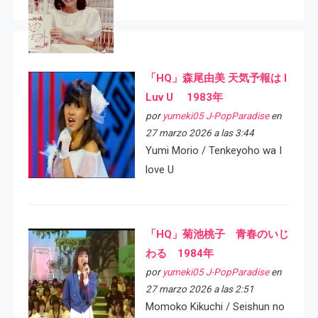
「HQ」森尾由美 天気予報は I
Luv U 1983年
por
yumeki05 J-PopParadise
en
27 marzo 2026 a las 3:44
Yumi Morio / Tenkeyoho wa I
love U
「HQ」菊池桃子 青春のいじ
わる 1984年
por
yumeki05 J-PopParadise
en
27 marzo 2026 a las 2:51
Momoko Kikuchi / Seishun no