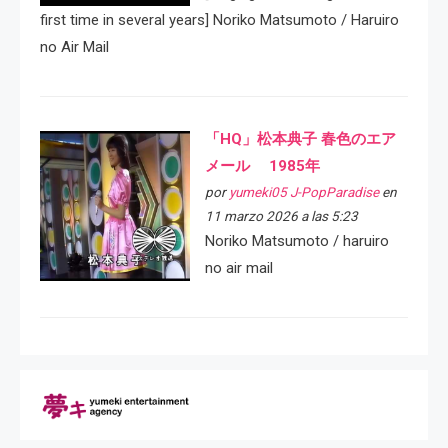
first time in several years] Noriko Matsumoto / Haruiro
no Air Mail
「HQ」松本典子 春色のエア
メール 1985年
por
yumeki05 J-PopParadise
en
11 marzo 2026 a las 5:23
Noriko Matsumoto / haruiro
no air mail