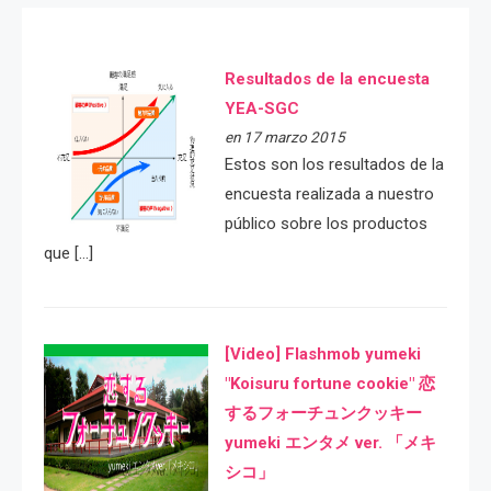
Resultados de la encuesta
YEA-SGC
en 17 marzo 2015
Estos son los resultados de la
encuesta realizada a nuestro
público sobre los productos
que […]
[Video] Flashmob yumeki
"Koisuru fortune cookie" 恋
するフォーチュンクッキー
yumeki エンタメ ver. 「メキ
シコ」