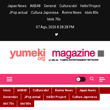
Skip
Japan News
AKB48
General
Cultura idol
Hello! Project
to
JPop actual
Cultura Japonesa
Ánime News
Idols 80s
content
Idols 70s
07 Ago, 2026
8:28:29 PM
Yumeki Magazine
Jpop y musica idol – Tu portal de jpop, movimiento idol y cultura
japonesa en español
Inicio
AKB48
Cultura idol
Ánime News
Japan News
Generales
JPop actual
Hello! Project
Cultura Japonesa
idol 70s
idol 80s