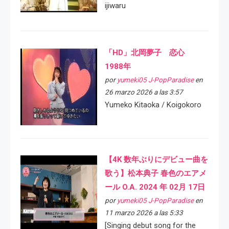
ijiwaru
「HD」北岡夢子 恋心
1988年
por
yumeki05 J-PopParadise
en
26 marzo 2026 a las 3:57
Yumeko Kitaoka / Koigokoro
【4K 数年ぶりにデビュー曲を
歌う】松本典子 春色のエアメ
ール O.A. 2024 年 02月 17日
por
yumeki05 J-PopParadise
en
11 marzo 2026 a las 5:33
[Singing debut song for the