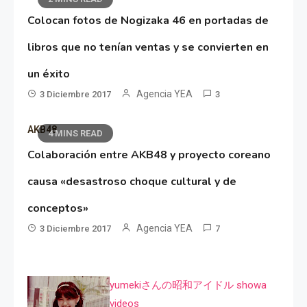
Colocan fotos de Nogizaka 46 en portadas de
libros que no tenían ventas y se convierten en
un éxito
Agencia YEA
3 Diciembre 2017
3
AKB48
4 MINS READ
Colaboración entre AKB48 y proyecto coreano
causa «desastroso choque cultural y de
conceptos»
Agencia YEA
3 Diciembre 2017
7
yumekiさんの昭和アイドル showa
videos