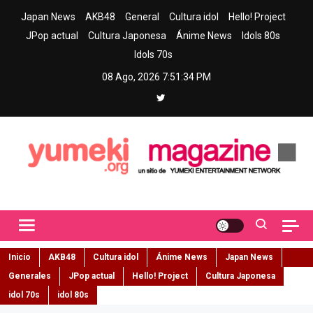
Skip
Japan News
AKB48
General
Cultura idol
Hello! Project
to
JPop actual
Cultura Japonesa
Ánime News
Idols 80s
content
Idols 70s
08 Ago, 2026
7:51:35 PM
Yumeki Magazine
Jpop y musica idol – Tu portal de jpop, movimiento idol y cultura
japonesa en español
Inicio
AKB48
Cultura idol
Ánime News
Japan News
Generales
JPop actual
Hello! Project
Cultura Japonesa
idol 70s
idol 80s