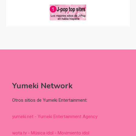
Yumeki Network
Otros sitios de Yumeki Entertainment:
yumeki.net - Yumeki Entertainment Agency
wota.tv - Música idol - Movimiento idol