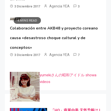
Agencia YEA
3 Diciembre 2017
3
AKB48
4 MINS READ
Colaboración entre AKB48 y proyecto coreano
causa «desastroso choque cultural y de
conceptos»
Agencia YEA
3 Diciembre 2017
7
yumekiさんの昭和アイドル showa
videos
「HQ」森尾由美 天気予報は I