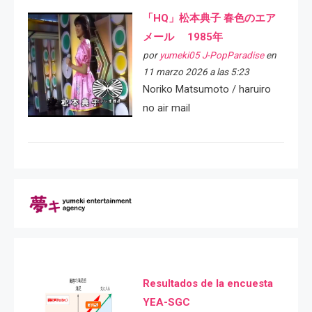
「HQ」松本典子 春色のエア
メール 1985年
por
yumeki05 J-PopParadise
en
11 marzo 2026 a las 5:23
Noriko Matsumoto / haruiro
no air mail
Resultados de la encuesta
YEA-SGC