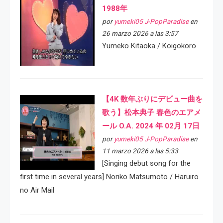
1988年
por
yumeki05 J-PopParadise
en
26 marzo 2026 a las 3:57
Yumeko Kitaoka / Koigokoro
【4K 数年ぶりにデビュー曲を
歌う】松本典子 春色のエアメ
ール O.A. 2024 年 02月 17日
por
yumeki05 J-PopParadise
en
11 marzo 2026 a las 5:33
[Singing debut song for the
first time in several years] Noriko Matsumoto / Haruiro
no Air Mail