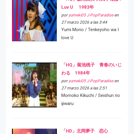
Luv U 1983年
por
yumeki05 J-PopParadise
en
27 marzo 2026 a las 3:44
Yumi Morio / Tenkeyoho wa I
love U
「HQ」菊池桃子 青春のいじ
わる 1984年
por
yumeki05 J-PopParadise
en
27 marzo 2026 a las 2:51
Momoko Kikuchi / Seishun no
ijiwaru
「HD」北岡夢子 恋心