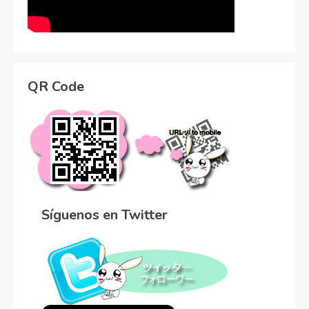
QR Code
Síguenos en Twitter