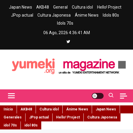
Skip
Japan News
AKB48
General
Cultura idol
Hello! Project
to
JPop actual
Cultura Japonesa
Ánime News
Idols 80s
content
Idols 70s
06 Ago, 2026
4:36:42 AM
Yumeki Magazine
Jpop y musica idol – Tu portal de jpop, movimiento idol y cultura
japonesa en español
Inicio
AKB48
Cultura idol
Ánime News
Japan News
Generales
JPop actual
Hello! Project
Cultura Japonesa
idol 70s
idol 80s