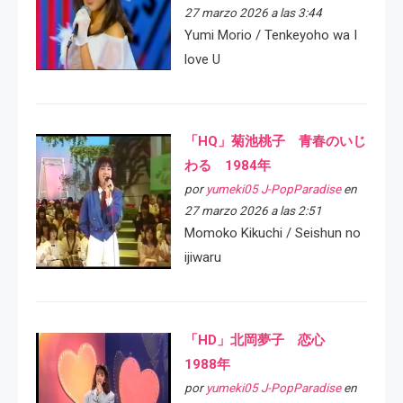
27 marzo 2026 a las 3:44
Yumi Morio / Tenkeyoho wa I
love U
「HQ」菊池桃子 青春のいじ
わる 1984年
por
yumeki05 J-PopParadise
en
27 marzo 2026 a las 2:51
Momoko Kikuchi / Seishun no
ijiwaru
「HD」北岡夢子 恋心
1988年
por
yumeki05 J-PopParadise
en