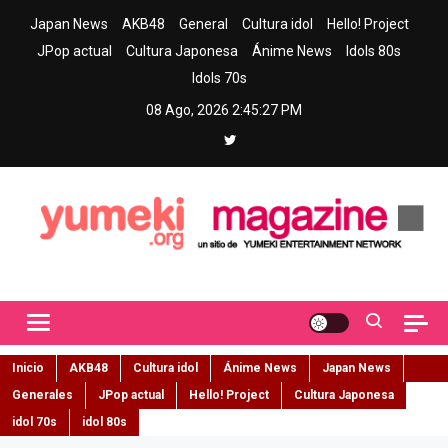
Skip
Japan News
AKB48
General
Cultura idol
Hello! Project
to
JPop actual
Cultura Japonesa
Ánime News
Idols 80s
content
Idols 70s
08 Ago, 2026
2:45:28 PM
Yumeki Magazine
Jpop y musica idol – Tu portal de jpop, movimiento idol y cultura
japonesa en español
Inicio
AKB48
Cultura idol
Ánime News
Japan News
Generales
JPop actual
Hello! Project
Cultura Japonesa
idol 70s
idol 80s