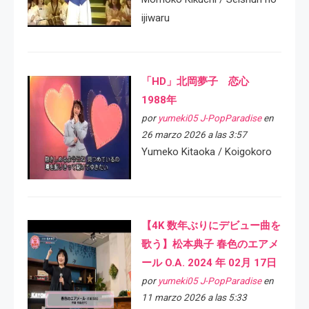
ijiwaru
「HD」北岡夢子 恋心
1988年
por
yumeki05 J-PopParadise
en
26 marzo 2026 a las 3:57
Yumeko Kitaoka / Koigokoro
【4K 数年ぶりにデビュー曲を
歌う】松本典子 春色のエアメ
ール O.A. 2024 年 02月 17日
por
yumeki05 J-PopParadise
en
11 marzo 2026 a las 5:33