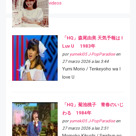
videos
「HQ」森尾由美 天気予報は I
Luv U 1983年
por
yumeki05 J-PopParadise
en
27 marzo 2026 a las 3:44
Yumi Morio / Tenkeyoho wa I
love U
「HQ」菊池桃子 青春のいじ
わる 1984年
por
yumeki05 J-PopParadise
en
27 marzo 2026 a las 2:51
Momoko Kikuchi / Seishun no