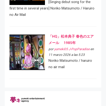
[Singing debut song for the
first time in several years] Noriko Matsumoto / Haruiro
no Air Mail
「HQ」松本典子 春色のエア
メール 1985年
por
yumeki05 J-PopParadise
en
11 marzo 2026 a las 5:23
Noriko Matsumoto / haruiro
no air mail