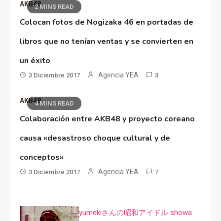
AKB48
2 MINS READ
Colocan fotos de Nogizaka 46 en portadas de
libros que no tenían ventas y se convierten en
un éxito
Agencia YEA
3 Diciembre 2017
3
AKB48
4 MINS READ
Colaboración entre AKB48 y proyecto coreano
causa «desastroso choque cultural y de
conceptos»
Agencia YEA
3 Diciembre 2017
7
yumekiさんの昭和アイドル showa