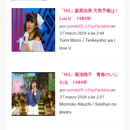
「HQ」森尾由美 天気予報は I
Luv U 1983年
por
yumeki05 J-PopParadise
en
27 marzo 2026 a las 3:44
Yumi Morio / Tenkeyoho wa I
love U
「HQ」菊池桃子 青春のいじ
わる 1984年
por
yumeki05 J-PopParadise
en
27 marzo 2026 a las 2:51
Momoko Kikuchi / Seishun no
ijiwaru