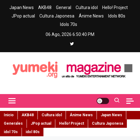
Skip
Japan News
AKB48
General
Cultura idol
Hello! Project
to
JPop actual
Cultura Japonesa
Ánime News
Idols 80s
content
Idols 70s
06 Ago, 2026
6:50:41 PM
Yumeki Magazine
Jpop y musica idol – Tu portal de jpop, movimiento idol y cultura
japonesa en español
Inicio
AKB48
Cultura idol
Ánime News
Japan News
Generales
JPop actual
Hello! Project
Cultura Japonesa
idol 70s
idol 80s