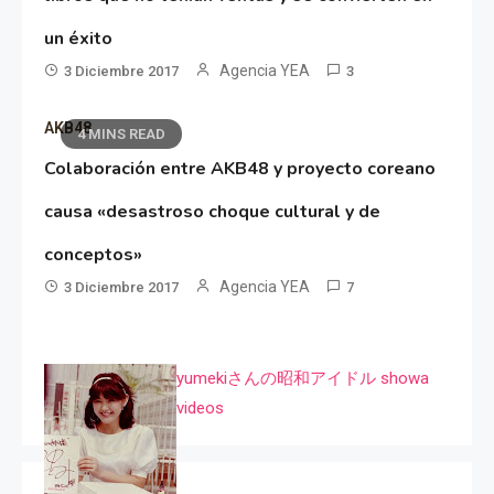
un éxito
Agencia YEA
3 Diciembre 2017
3
AKB48
4 MINS READ
Colaboración entre AKB48 y proyecto coreano
causa «desastroso choque cultural y de
conceptos»
Agencia YEA
3 Diciembre 2017
7
yumekiさんの昭和アイドル showa
videos