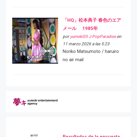
「HQ」松本典子 春色のエア
メール 1985年
por
yumeki05 J-PopParadise
en
11 marzo 2026 a las 5:23
Noriko Matsumoto / haruiro
no air mail
Resultados de la encuesta