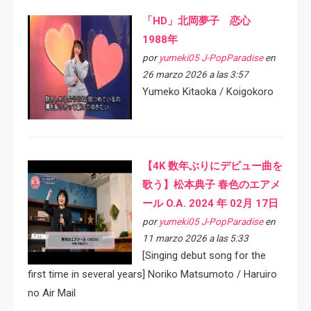
「HD」北岡夢子 恋心
1988年
por
yumeki05 J-PopParadise
en
26 marzo 2026 a las 3:57
Yumeko Kitaoka / Koigokoro
【4K 数年ぶりにデビュー曲を
歌う】松本典子 春色のエアメ
ール O.A. 2024 年 02月 17日
por
yumeki05 J-PopParadise
en
11 marzo 2026 a las 5:33
[Singing debut song for the
first time in several years] Noriko Matsumoto / Haruiro
no Air Mail