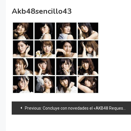
Akb48sencillo43
Navegación
Previous:
Concluye con novedades el «AKB48 Request list best 2016»
de