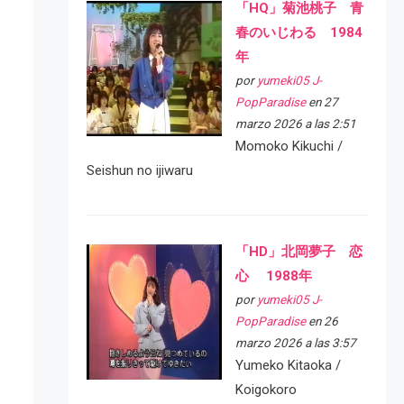
「HQ」菊池桃子 青
春のいじわる 1984
年
por
yumeki05 J-
PopParadise
en 27
marzo 2026 a las 2:51
Momoko Kikuchi /
Seishun no ijiwaru
「HD」北岡夢子 恋
心 1988年
por
yumeki05 J-
PopParadise
en 26
marzo 2026 a las 3:57
Yumeko Kitaoka /
Koigokoro