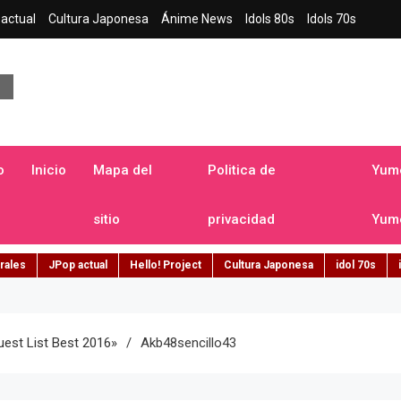
actual
Cultura Japonesa
Ánime News
Idols 80s
Idols 70s
a japonesa en español
o
Inicio
Mapa del
Politica de
Yume
sitio
privacidad
Yume
rales
JPop actual
Hello! Project
Cultura Japonesa
idol 70s
est List Best 2016»
Akb48sencillo43