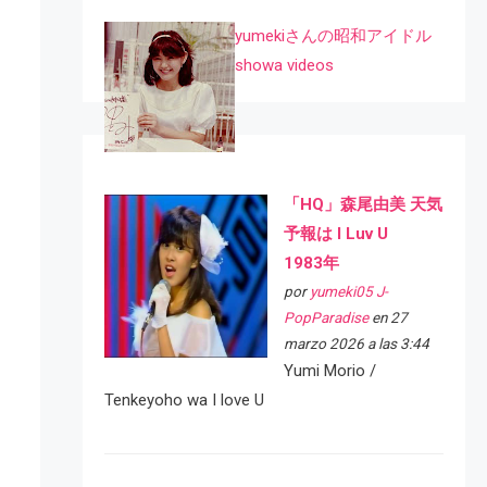
yumekiさんの昭和アイドル
showa videos
「HQ」森尾由美 天気
予報は I Luv U
1983年
por
yumeki05 J-
PopParadise
en 27
marzo 2026 a las 3:44
Yumi Morio /
Tenkeyoho wa I love U