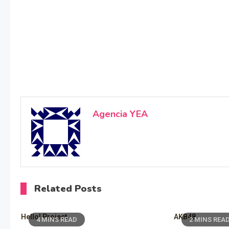
Agencia YEA
Related Posts
Hello! Project
AKB48
4 MINS READ
2 MINS REA