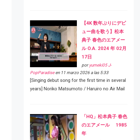
【4K 数年ぶりにデビ
ュー曲を歌う】松本
典子 春色のエアメー
ル O.A. 2024 年 02月
17日
por
yumeki05 J-
PopParadise
en 11 marzo 2026 a las 5:33
[Singing debut song for the first time in several
years] Noriko Matsumoto / Haruiro no Air Mail
「HQ」松本典子 春色
のエアメール 1985
年