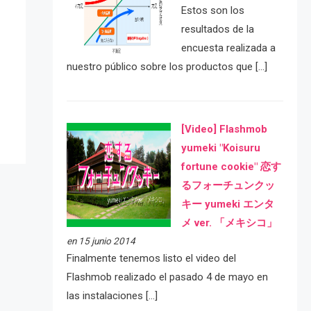
Estos son los
resultados de la
encuesta realizada a
e
nuestro público sobre los productos que […]
[Video] Flashmob
yumeki "Koisuru
fortune cookie" 恋す
るフォーチュンクッ
キー yumeki エンタ
メ ver. 「メキシコ」
en 15 junio 2014
Finalmente tenemos listo el video del
Flashmob realizado el pasado 4 de mayo en
las instalaciones […]