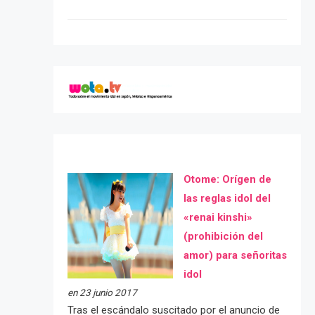
Otome: Orígen de
las reglas idol del
«renai kinshi»
(prohibición del
amor) para señoritas
idol
en 23 junio 2017
Tras el escándalo suscitado por el anuncio de