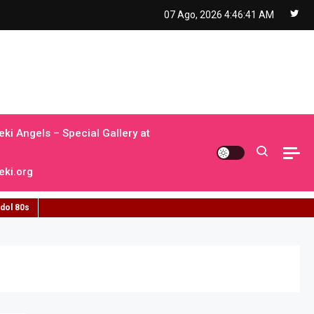
07 Ago, 2026
4:46:42 AM
ki Angels – Special Gallery at
ki.org
idol 80s