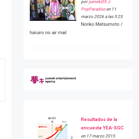
por
yumeki05 J-
PopParadise
en 11
marzo 2026 a las 5:23
Noriko Matsumoto /
haruiro no air mail
Resultados de la
encuesta YEA-SGC
en 17 marzo 2015