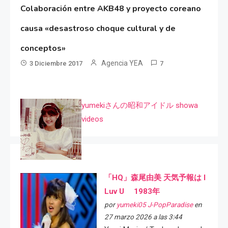
Colaboración entre AKB48 y proyecto coreano
causa «desastroso choque cultural y de
conceptos»
Agencia YEA
3 Diciembre 2017
7
yumekiさんの昭和アイドル showa
videos
「HQ」森尾由美 天気予報は I
Luv U 1983年
por
yumeki05 J-PopParadise
en
27 marzo 2026 a las 3:44