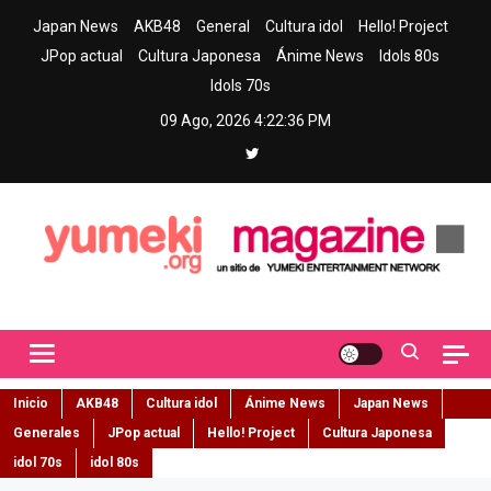
Skip
Japan News
AKB48
General
Cultura idol
Hello! Project
to
JPop actual
Cultura Japonesa
Ánime News
Idols 80s
content
Idols 70s
09 Ago, 2026
4:22:37 PM
Yumeki Magazine
Jpop y musica idol – Tu portal de jpop, movimiento idol y cultura
japonesa en español
Inicio
AKB48
Cultura idol
Ánime News
Japan News
Generales
JPop actual
Hello! Project
Cultura Japonesa
idol 70s
idol 80s