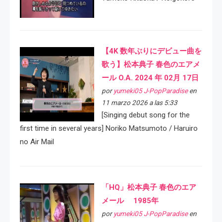
【4K 数年ぶりにデビュー曲を
歌う】松本典子 春色のエアメ
ール O.A. 2024 年 02月 17日
por
yumeki05 J-PopParadise
en
11 marzo 2026 a las 5:33
[Singing debut song for the
first time in several years] Noriko Matsumoto / Haruiro
no Air Mail
「HQ」松本典子 春色のエア
メール 1985年
por
yumeki05 J-PopParadise
en