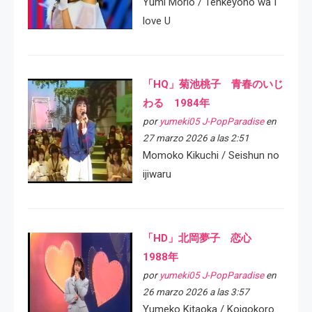
Yumi Morio / Tenkeyoho wa I
love U
「HQ」菊池桃子 青春のいじ
わる 1984年
por
yumeki05 J-PopParadise
en
27 marzo 2026 a las 2:51
Momoko Kikuchi / Seishun no
ijiwaru
「HD」北岡夢子 恋心
1988年
por
yumeki05 J-PopParadise
en
26 marzo 2026 a las 3:57
Yumeko Kitaoka / Koigokoro