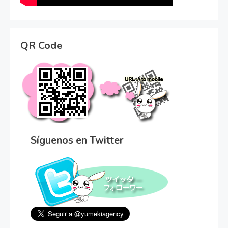
QR Code
Síguenos en Twitter