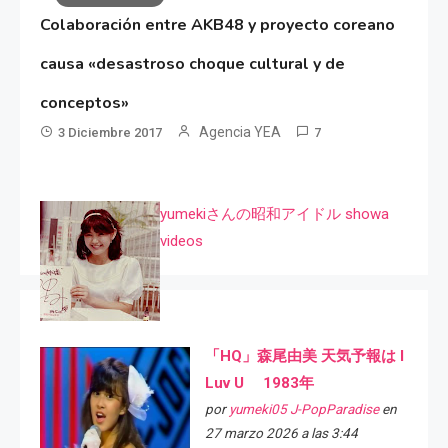
Colaboración entre AKB48 y proyecto coreano
causa «desastroso choque cultural y de
conceptos»
Agencia YEA
3 Diciembre 2017
7
yumekiさんの昭和アイドル showa
videos
「HQ」森尾由美 天気予報は I
Luv U 1983年
por
yumeki05 J-PopParadise
en
27 marzo 2026 a las 3:44