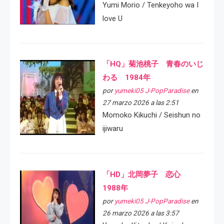
Yumi Morio / Tenkeyoho wa I
love U
「HQ」菊池桃子 青春のいじ
わる 1984年
por
yumeki05 J-PopParadise
en
27 marzo 2026 a las 2:51
Momoko Kikuchi / Seishun no
ijiwaru
「HD」北岡夢子 恋心
1988年
por
yumeki05 J-PopParadise
en
26 marzo 2026 a las 3:57