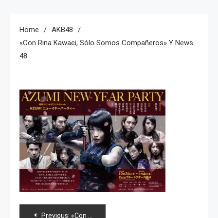
Home
AKB48
«Con Rina Kawaei, Sólo Somos Compañeros» Y News
48
Navegación
Previous:
«Con Rina Kawaei, sólo somos compañeros» y news 48