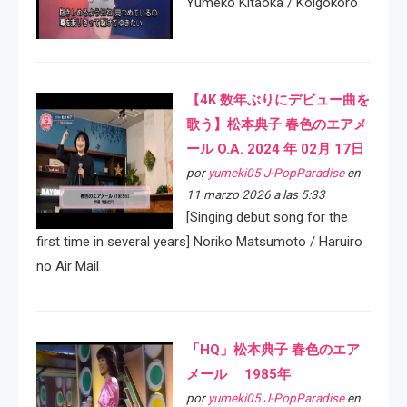
Yumeko Kitaoka / Koigokoro
【4K 数年ぶりにデビュー曲を
歌う】松本典子 春色のエアメ
ール O.A. 2024 年 02月 17日
por
yumeki05 J-PopParadise
en
11 marzo 2026 a las 5:33
[Singing debut song for the
first time in several years] Noriko Matsumoto / Haruiro
no Air Mail
「HQ」松本典子 春色のエア
メール 1985年
por
yumeki05 J-PopParadise
en