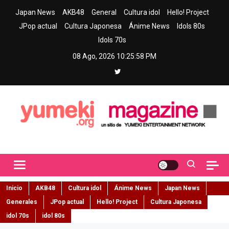
Skip
Japan News
AKB48
General
Cultura idol
Hello! Project
to
JPop actual
Cultura Japonesa
Ánime News
Idols 80s
content
Idols 70s
08 Ago, 2026
10:25:59 PM
Yumeki Magazine
Jpop y musica idol – Tu portal de jpop, movimiento idol y cultura
japonesa en español
Inicio
AKB48
Cultura idol
Ánime News
Japan News
Generales
JPop actual
Hello! Project
Cultura Japonesa
idol 70s
idol 80s