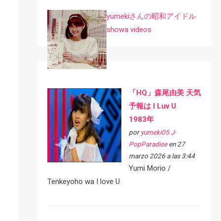
yumekiさんの昭和アイドル
showa videos
「HQ」森尾由美 天気
予報は I Luv U
1983年
por
yumeki05 J-
PopParadise
en 27
marzo 2026 a las 3:44
Yumi Morio /
Tenkeyoho wa I love U