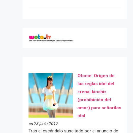
Otome: Orígen de
las reglas idol del
«renai kinshi»
(prohibición del
amor) para señoritas
idol
en 23 junio 2017
Tras el escándalo suscitado por el anuncio de