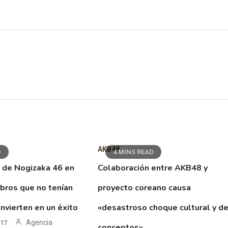
AKB48
D
4 MINS READ
 de Nogizaka 46 en
Colaboración entre AKB48 y
ibros que no tenían
proyecto coreano causa
nvierten en un éxito
«desastroso choque cultural y d
Agencia
017
conceptos»