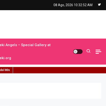
08 Ago, 2026
10:32:53 AM
ki Angels – Special Gallery at
ki.org
idol 80s