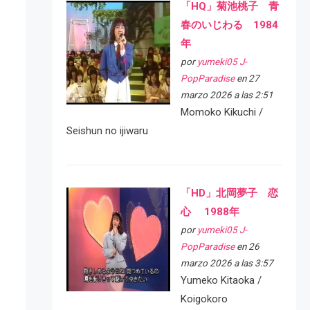
「HQ」菊池桃子 青
春のいじわる 1984
年
por
yumeki05 J-
PopParadise
en 27
marzo 2026 a las 2:51
Momoko Kikuchi /
Seishun no ijiwaru
「HD」北岡夢子 恋
心 1988年
por
yumeki05 J-
PopParadise
en 26
marzo 2026 a las 3:57
Yumeko Kitaoka /
Koigokoro