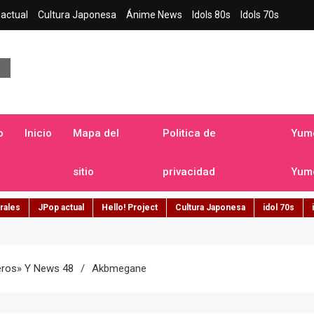
actual
Cultura Japonesa
Ánime News
Idols 80s
Idols 70s
a japonesa en español
o
Inicio
Mapa del
Politica de
Yume
sitio
privacidad
Yume
rales
JPop actual
Hello! Project
Cultura Japonesa
idol 70s
ros» Y News 48
Akbmegane