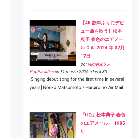
【4K 数年ぶりにデビ
ュー曲を歌う】松本
典子 春色のエアメー
ル O.A. 2024 年 02月
17日
por
yumeki05 J-
PopParadise
en 11 marzo 2026 a las 5:33
[Singing debut song for the first time in several
years] Noriko Matsumoto / Haruiro no Air Mail
「HQ」松本典子 春色
のエアメール 1985
年