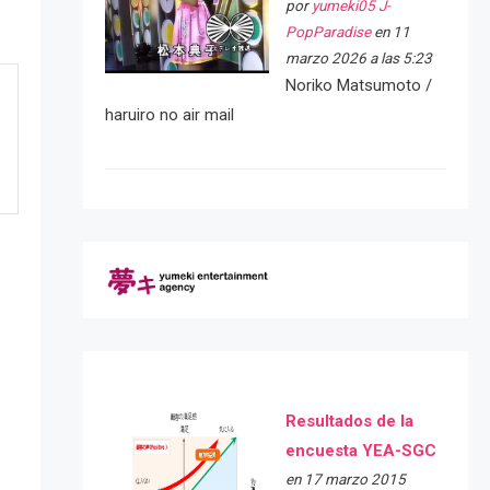
por
yumeki05 J-
PopParadise
en 11
marzo 2026 a las 5:23
Noriko Matsumoto /
haruiro no air mail
Resultados de la
e
encuesta YEA-SGC
en 17 marzo 2015