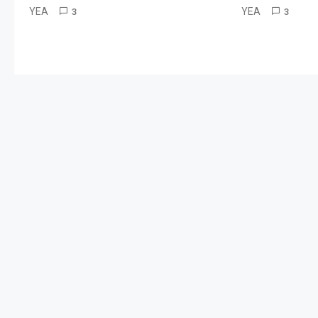
YEA
YEA
3
3