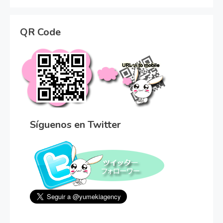
QR Code
Síguenos en Twitter