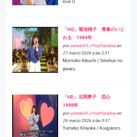
love U
「HQ」菊池桃子 青春のいじ
わる 1984年
por
yumeki05 J-PopParadise
en
27 marzo 2026 a las 2:51
Momoko Kikuchi / Seishun no
ijiwaru
「HD」北岡夢子 恋心
1988年
por
yumeki05 J-PopParadise
en
26 marzo 2026 a las 3:57
Yumeko Kitaoka / Koigokoro