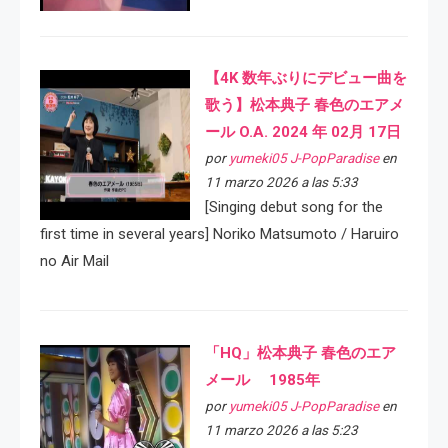
【4K 数年ぶりにデビュー曲を
歌う】松本典子 春色のエアメ
ール O.A. 2024 年 02月 17日
por
yumeki05 J-PopParadise
en
11 marzo 2026 a las 5:33
[Singing debut song for the
first time in several years] Noriko Matsumoto / Haruiro
no Air Mail
「HQ」松本典子 春色のエア
メール 1985年
por
yumeki05 J-PopParadise
en
11 marzo 2026 a las 5:23