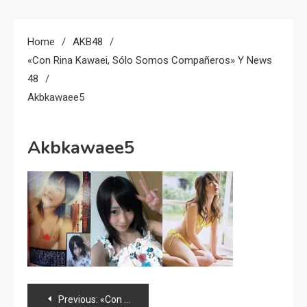
Home
AKB48
«Con Rina Kawaei, Sólo Somos Compañeros» Y News
48
Akbkawaee5
Akbkawaee5
Navegación
Previous:
«Con Rina Kawaei, sólo somos compañeros» y news 48