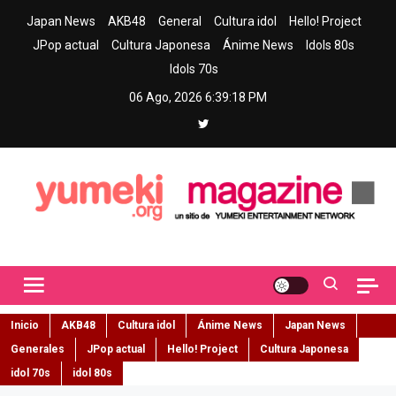
Skip
Japan News
AKB48
General
Cultura idol
Hello! Project
to
JPop actual
Cultura Japonesa
Ánime News
Idols 80s
content
Idols 70s
06 Ago, 2026
6:39:19 PM
Yumeki Magazine
Jpop y musica idol – Tu portal de jpop, movimiento idol y cultura
japonesa en español
Inicio
AKB48
Cultura idol
Ánime News
Japan News
Generales
JPop actual
Hello! Project
Cultura Japonesa
idol 70s
idol 80s