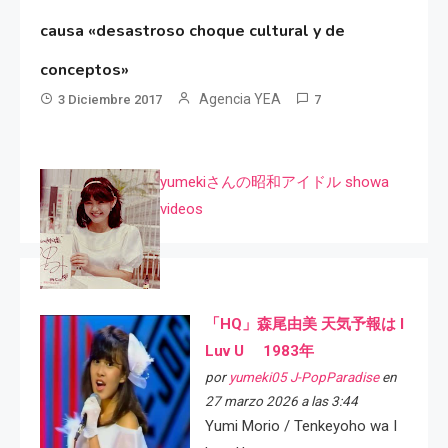
causa «desastroso choque cultural y de
conceptos»
Agencia YEA
3 Diciembre 2017
7
yumekiさんの昭和アイドル showa
videos
「HQ」森尾由美 天気予報は I
Luv U 1983年
por
yumeki05 J-PopParadise
en
27 marzo 2026 a las 3:44
Yumi Morio / Tenkeyoho wa I