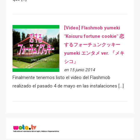
[Video] Flashmob yumeki
"Koisuru fortune cookie" 恋
するフォーチュンクッキー
yumeki エンタメ ver. 「メキ
シコ」
en 15 junio 2014
Finalmente tenemos listo el video del Flashmob
realizado el pasado 4 de mayo en las instalaciones […]