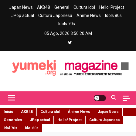
Skip
Japan News
AKB48
General
Cultura idol
Hello! Project
to
JPop actual
Cultura Japonesa
Ánime News
Idols 80s
content
Idols 70s
05 Ago, 2026
3:50:21 AM
Yumeki Magazine
Jpop y musica idol – Tu portal de jpop, movimiento idol y cultura
japonesa en español
Inicio
AKB48
Cultura idol
Ánime News
Japan News
Generales
JPop actual
Hello! Project
Cultura Japonesa
idol 70s
idol 80s