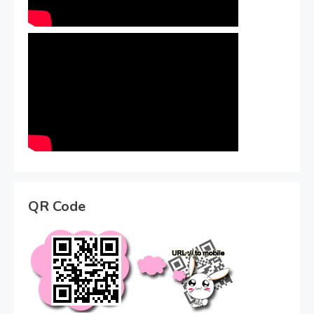
QR Code