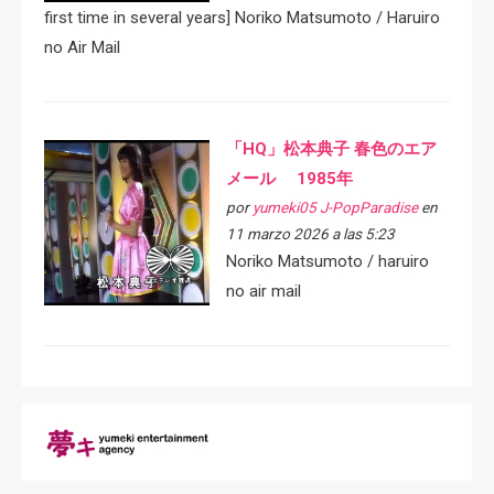
first time in several years] Noriko Matsumoto / Haruiro
no Air Mail
「HQ」松本典子 春色のエア
メール 1985年
por
yumeki05 J-PopParadise
en
11 marzo 2026 a las 5:23
Noriko Matsumoto / haruiro
no air mail