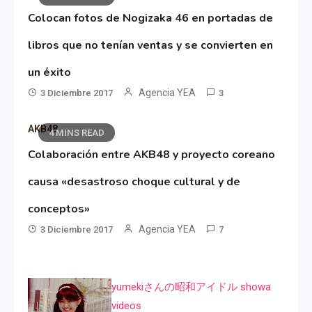
Colocan fotos de Nogizaka 46 en portadas de
libros que no tenían ventas y se convierten en
un éxito
Agencia YEA
3 Diciembre 2017
3
AKB48
4 MINS READ
Colaboración entre AKB48 y proyecto coreano
causa «desastroso choque cultural y de
conceptos»
Agencia YEA
3 Diciembre 2017
7
yumekiさんの昭和アイドル showa
videos