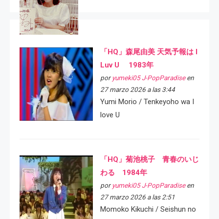
「HQ」森尾由美 天気予報は I
Luv U 1983年
por
yumeki05 J-PopParadise
en
27 marzo 2026 a las 3:44
Yumi Morio / Tenkeyoho wa I
love U
「HQ」菊池桃子 青春のいじ
わる 1984年
por
yumeki05 J-PopParadise
en
27 marzo 2026 a las 2:51
Momoko Kikuchi / Seishun no