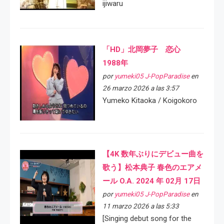
ijiwaru
「HD」北岡夢子 恋心
1988年
por
yumeki05 J-PopParadise
en
26 marzo 2026 a las 3:57
Yumeko Kitaoka / Koigokoro
【4K 数年ぶりにデビュー曲を
歌う】松本典子 春色のエアメ
ール O.A. 2024 年 02月 17日
por
yumeki05 J-PopParadise
en
11 marzo 2026 a las 5:33
[Singing debut song for the