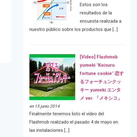
Estos son los
resultados de la
e
encuesta realizada a
nuestro público sobre los productos que […]
[Video] Flashmob
yumeki "Koisuru
fortune cookie" 恋す
るフォーチュンクッ
キー yumeki エンタ
メ ver. 「メキシコ」
en 15 junio 2014
Finalmente tenemos listo el video del
Flashmob realizado el pasado 4 de mayo en
las instalaciones […]