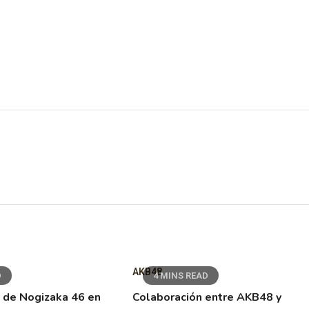
AKB48
D
4 MINS READ
 de Nogizaka 46 en
Colaboración entre AKB48 y