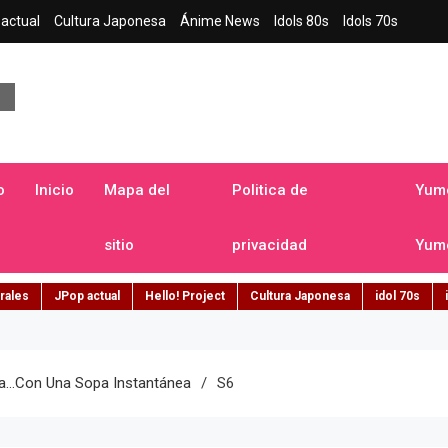
actual
Cultura Japonesa
Ánime News
Idols 80s
Idols 70s
a japonesa en español
o
Inicio
Mapa del
Politica de
Yume
sitio
privacidad
Yume
rales
JPop actual
Hello! Project
Cultura Japonesa
idol 70s
a…con Una Sopa Instantánea
S6