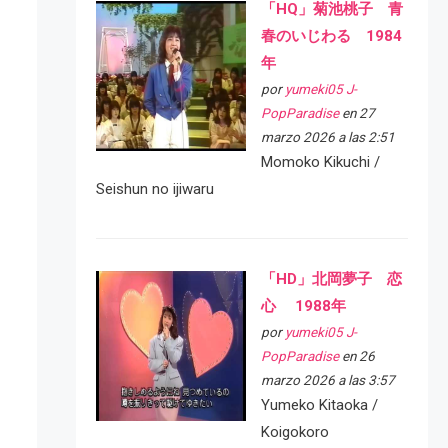
「HQ」菊池桃子 青
春のいじわる 1984
年
por
yumeki05 J-
PopParadise
en 27
marzo 2026 a las 2:51
Momoko Kikuchi /
Seishun no ijiwaru
「HD」北岡夢子 恋
心 1988年
por
yumeki05 J-
PopParadise
en 26
marzo 2026 a las 3:57
Yumeko Kitaoka /
Koigokoro