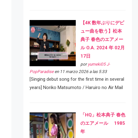
【4K 数年ぶりにデビ
ュー曲を歌う】松本
典子 春色のエアメー
ル O.A. 2024 年 02月
17日
por
yumeki05 J-
PopParadise
en 11 marzo 2026 a las 5:33
[Singing debut song for the first time in several
years] Noriko Matsumoto / Haruiro no Air Mail
「HQ」松本典子 春色
のエアメール 1985
年