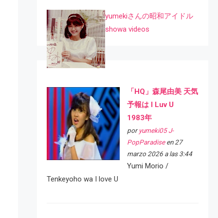
yumekiさんの昭和アイドル
showa videos
「HQ」森尾由美 天気
予報は I Luv U
1983年
por
yumeki05 J-
PopParadise
en 27
marzo 2026 a las 3:44
Yumi Morio /
Tenkeyoho wa I love U