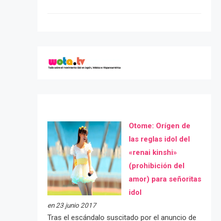
Otome: Orígen de
las reglas idol del
«renai kinshi»
(prohibición del
amor) para señoritas
idol
en 23 junio 2017
Tras el escándalo suscitado por el anuncio de