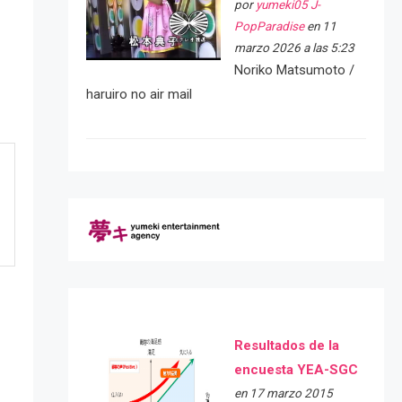
por
yumeki05 J-
PopParadise
en 11
marzo 2026 a las 5:23
Noriko Matsumoto /
haruiro no air mail
Resultados de la
encuesta YEA-SGC
en 17 marzo 2015