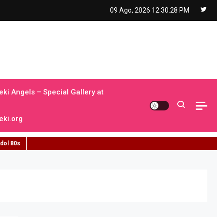
09 Ago, 2026
12:30:28 PM
ki Angels – Special Gallery at
ki.org
idol 80s