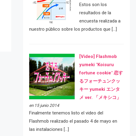
Estos son los
e
resultados de la
encuesta realizada a
nuestro público sobre los productos que […]
[Video] Flashmob
yumeki "Koisuru
fortune cookie" 恋す
るフォーチュンクッ
キー yumeki エンタ
メ ver. 「メキシコ」
en 15 junio 2014
Finalmente tenemos listo el video del
Flashmob realizado el pasado 4 de mayo en
las instalaciones […]