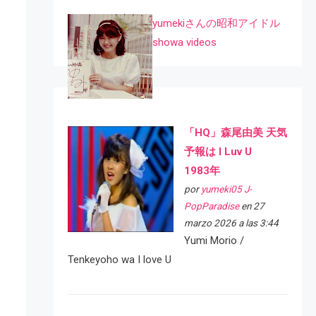
yumekiさんの昭和アイドル
showa videos
「HQ」森尾由美 天気
予報は I Luv U
1983年
por
yumeki05 J-
PopParadise
en 27
marzo 2026 a las 3:44
Yumi Morio /
Tenkeyoho wa I love U