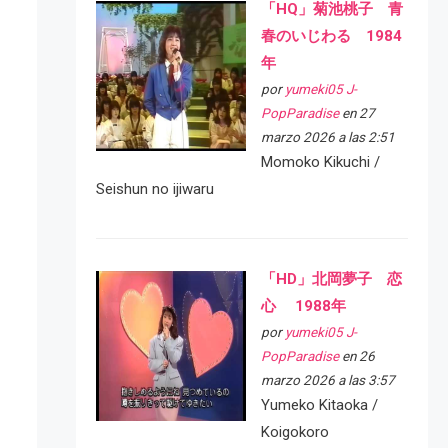
「HQ」菊池桃子 青
春のいじわる 1984
年
por
yumeki05 J-
PopParadise
en 27
marzo 2026 a las 2:51
Momoko Kikuchi /
Seishun no ijiwaru
「HD」北岡夢子 恋
心 1988年
por
yumeki05 J-
PopParadise
en 26
marzo 2026 a las 3:57
Yumeko Kitaoka /
Koigokoro