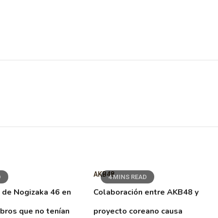
AKB48
D
4 MINS READ
 de Nogizaka 46 en
Colaboración entre AKB48 y
ibros que no tenían
proyecto coreano causa