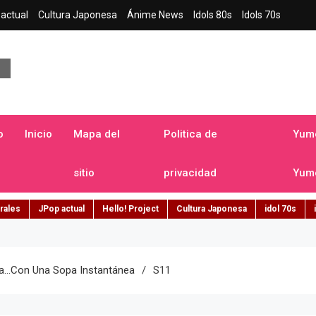
actual
Cultura Japonesa
Ánime News
Idols 80s
Idols 70s
a japonesa en español
o
Inicio
Mapa del
Politica de
Yume
sitio
privacidad
Yume
rales
JPop actual
Hello! Project
Cultura Japonesa
idol 70s
a…con Una Sopa Instantánea
S11