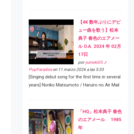
【4K 数年ぶりにデビ
ュー曲を歌う】松本
典子 春色のエアメー
ル O.A. 2024 年 02月
17日
por
yumeki05 J-
PopParadise
en 11 marzo 2026 a las 5:33
[Singing debut song for the first time in several
years] Noriko Matsumoto / Haruiro no Air Mail
「HQ」松本典子 春色
のエアメール 1985
年