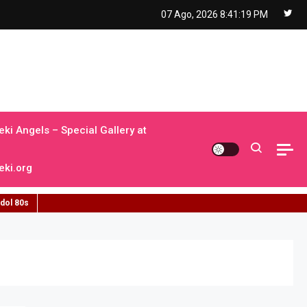
07 Ago, 2026
8:41:20 PM
ki Angels – Special Gallery at
ki.org
idol 80s