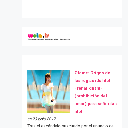
Otome: Orígen de
las reglas idol del
«renai kinshi»
(prohibición del
amor) para señoritas
idol
en 23 junio 2017
Tras el escándalo suscitado por el anuncio de