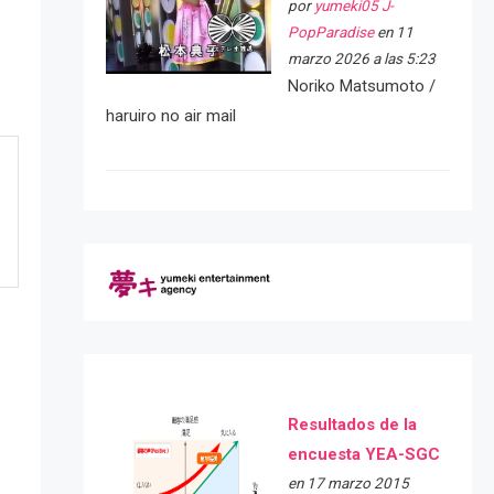
por
yumeki05 J-
PopParadise
en 11
marzo 2026 a las 5:23
Noriko Matsumoto /
haruiro no air mail
Resultados de la
encuesta YEA-SGC
en 17 marzo 2015