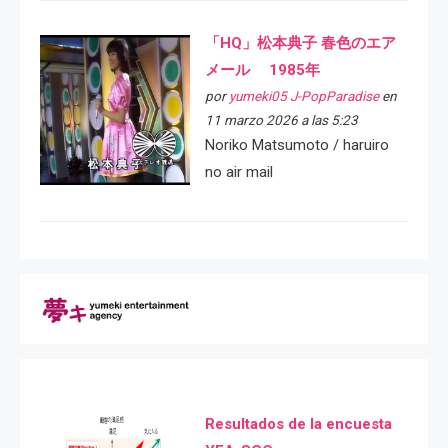
「HQ」松本典子 春色のエア
メール 1985年
por
yumeki05 J-PopParadise
en
11 marzo 2026 a las 5:23
Noriko Matsumoto / haruiro
no air mail
Resultados de la encuesta