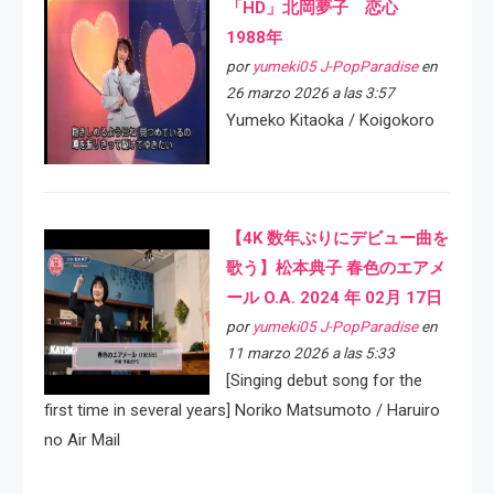
「HD」北岡夢子 恋心
1988年
por
yumeki05 J-PopParadise
en
26 marzo 2026 a las 3:57
Yumeko Kitaoka / Koigokoro
【4K 数年ぶりにデビュー曲を
歌う】松本典子 春色のエアメ
ール O.A. 2024 年 02月 17日
por
yumeki05 J-PopParadise
en
11 marzo 2026 a las 5:33
[Singing debut song for the
first time in several years] Noriko Matsumoto / Haruiro
no Air Mail