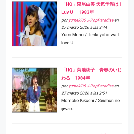
「HQ」森尾由美 天気予報は I
Luv U 1983年
por
yumeki05 J-PopParadise
en
27 marzo 2026 a las 3:44
Yumi Morio / Tenkeyoho wa I
love U
「HQ」菊池桃子 青春のいじ
わる 1984年
por
yumeki05 J-PopParadise
en
27 marzo 2026 a las 2:51
Momoko Kikuchi / Seishun no
ijiwaru