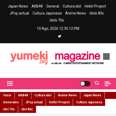
Skip
Japan News
AKB48
General
Cultura idol
Hello! Project
to
JPop actual
Cultura Japonesa
Ánime News
Idols 80s
content
Idols 70s
10 Ago, 2026
12:35:13 PM
Yumeki Magazine
Jpop y musica idol – Tu portal de jpop, movimiento idol y cultura
japonesa en español
Inicio
AKB48
Cultura idol
Ánime News
Japan News
Generales
JPop actual
Hello! Project
Cultura Japonesa
idol 70s
idol 80s