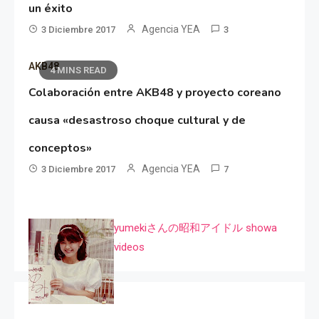
un éxito
Agencia YEA
3 Diciembre 2017
3
AKB48
4 MINS READ
Colaboración entre AKB48 y proyecto coreano
causa «desastroso choque cultural y de
conceptos»
Agencia YEA
3 Diciembre 2017
7
yumekiさんの昭和アイドル showa
videos