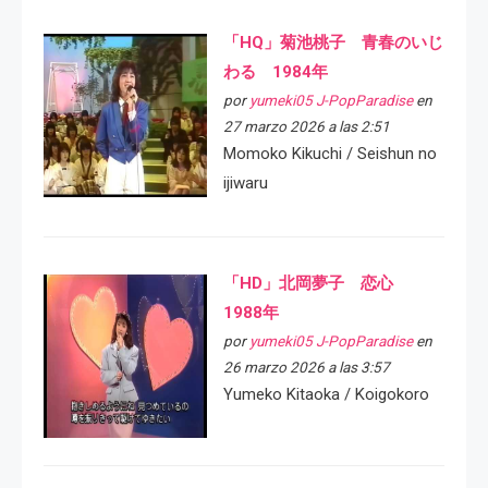
「HQ」菊池桃子 青春のいじ
わる 1984年
por
yumeki05 J-PopParadise
en
27 marzo 2026 a las 2:51
Momoko Kikuchi / Seishun no
ijiwaru
「HD」北岡夢子 恋心
1988年
por
yumeki05 J-PopParadise
en
26 marzo 2026 a las 3:57
Yumeko Kitaoka / Koigokoro