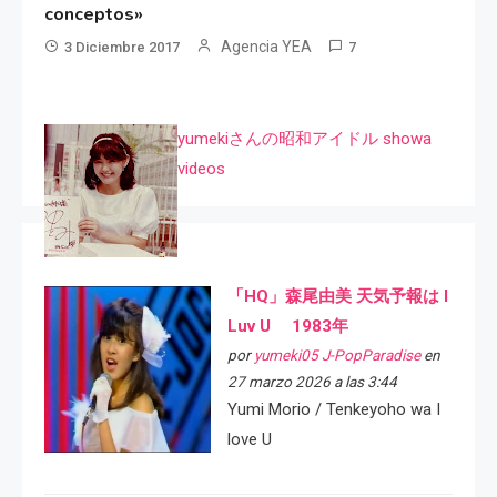
conceptos»
Agencia YEA
3 Diciembre 2017
7
yumekiさんの昭和アイドル showa
videos
「HQ」森尾由美 天気予報は I
Luv U 1983年
por
yumeki05 J-PopParadise
en
27 marzo 2026 a las 3:44
Yumi Morio / Tenkeyoho wa I
love U