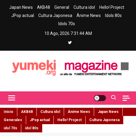
Skip
Japan News
AKB48
General
Cultura idol
Hello! Project
to
JPop actual
Cultura Japonesa
Ánime News
Idols 80s
content
Idols 70s
10 Ago, 2026
7:31:45 AM
Yumeki Magazine
Jpop y musica idol – Tu portal de jpop, movimiento idol y cultura
japonesa en español
Inicio
AKB48
Cultura idol
Ánime News
Japan News
Generales
JPop actual
Hello! Project
Cultura Japonesa
idol 70s
idol 80s