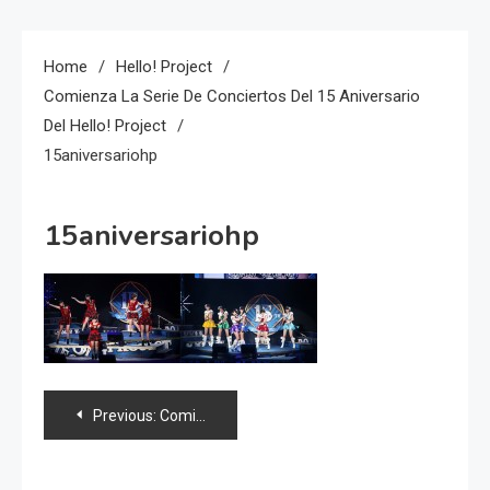
Home
Hello! Project
Comienza La Serie De Conciertos Del 15 Aniversario
Del Hello! Project
15aniversariohp
15aniversariohp
Navegación
Previous:
Comienza la serie de conciertos del 15 aniversario del Hello! Project
de