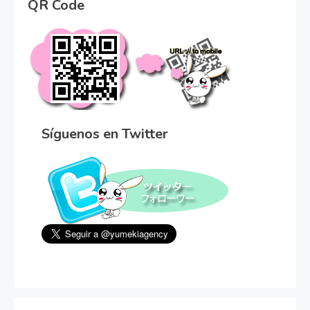
QR Code
Síguenos en Twitter