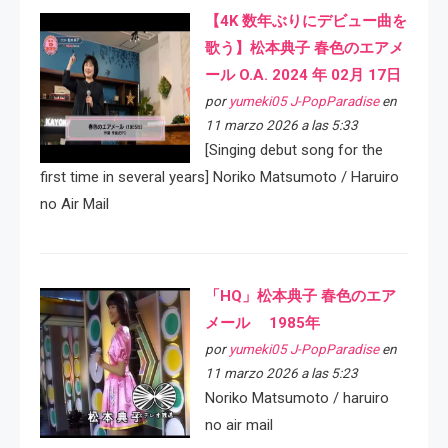
【4K 数年ぶりにデビュー曲を
歌う】松本典子 春色のエアメ
ール O.A. 2024 年 02月 17日
por
yumeki05 J-PopParadise
en
11 marzo 2026 a las 5:33
[Singing debut song for the
first time in several years] Noriko Matsumoto / Haruiro
no Air Mail
「HQ」松本典子 春色のエア
メール 1985年
por
yumeki05 J-PopParadise
en
11 marzo 2026 a las 5:23
Noriko Matsumoto / haruiro
no air mail