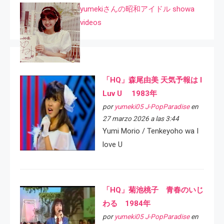
yumekiさんの昭和アイドル showa
videos
「HQ」森尾由美 天気予報は I
Luv U 1983年
por
yumeki05 J-PopParadise
en
27 marzo 2026 a las 3:44
Yumi Morio / Tenkeyoho wa I
love U
「HQ」菊池桃子 青春のいじ
わる 1984年
por
yumeki05 J-PopParadise
en