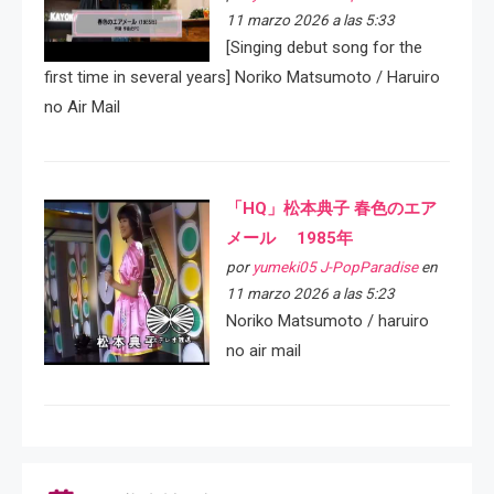
11 marzo 2026 a las 5:33
[Singing debut song for the
first time in several years] Noriko Matsumoto / Haruiro
no Air Mail
「HQ」松本典子 春色のエア
メール 1985年
por
yumeki05 J-PopParadise
en
11 marzo 2026 a las 5:23
Noriko Matsumoto / haruiro
no air mail