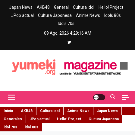
Skip
Japan News
AKB48
General
Cultura idol
Hello! Project
to
JPop actual
Cultura Japonesa
Ánime News
Idols 80s
content
Idols 70s
09 Ago, 2026
4:29:17 AM
Yumeki Magazine
Jpop y musica idol – Tu portal de jpop, movimiento idol y cultura
japonesa en español
Inicio
AKB48
Cultura idol
Ánime News
Japan News
Generales
JPop actual
Hello! Project
Cultura Japonesa
idol 70s
idol 80s