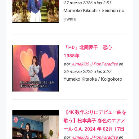
27 marzo 2026 a las 2:51
Momoko Kikuchi / Seishun no
ijiwaru
「HD」北岡夢子 恋心
1988年
por
yumeki05 J-PopParadise
en
26 marzo 2026 a las 3:57
Yumeko Kitaoka / Koigokoro
【4K 数年ぶりにデビュー曲を
歌う】松本典子 春色のエアメ
ール O.A. 2024 年 02月 17日
por
yumeki05 J-PopParadise
en