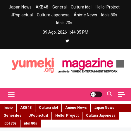
Skip
Japan News
AKB48
General
Cultura idol
Hello! Project
to
JPop actual
Cultura Japonesa
Ánime News
Idols 80s
content
Idols 70s
09 Ago, 2026
1:44:36 PM
Yumeki Magazine
Jpop y musica idol – Tu portal de jpop, movimiento idol y cultura
japonesa en español
Inicio
AKB48
Cultura idol
Ánime News
Japan News
Generales
JPop actual
Hello! Project
Cultura Japonesa
idol 70s
idol 80s