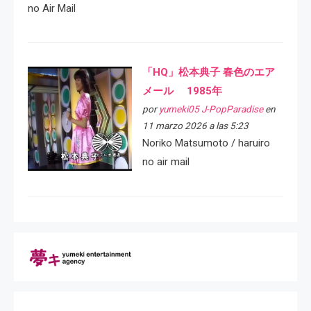
no Air Mail
「HQ」松本典子 春色のエア
メール 1985年
por
yumeki05 J-PopParadise
en
11 marzo 2026 a las 5:23
Noriko Matsumoto / haruiro
no air mail