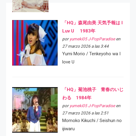
「HQ」森尾由美 天気予報は I
Luv U 1983年
por
yumeki05 J-PopParadise
en
27 marzo 2026 a las 3:44
Yumi Morio / Tenkeyoho wa I
love U
「HQ」菊池桃子 青春のいじ
わる 1984年
por
yumeki05 J-PopParadise
en
27 marzo 2026 a las 2:51
Momoko Kikuchi / Seishun no
ijiwaru