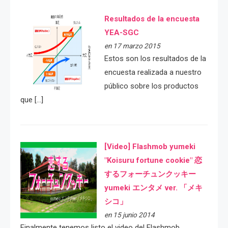
Resultados de la encuesta
YEA-SGC
en 17 marzo 2015
Estos son los resultados de la
encuesta realizada a nuestro
público sobre los productos
que […]
[Video] Flashmob yumeki
"Koisuru fortune cookie" 恋
するフォーチュンクッキー
yumeki エンタメ ver. 「メキ
シコ」
en 15 junio 2014
Finalmente tenemos listo el video del Flashmob