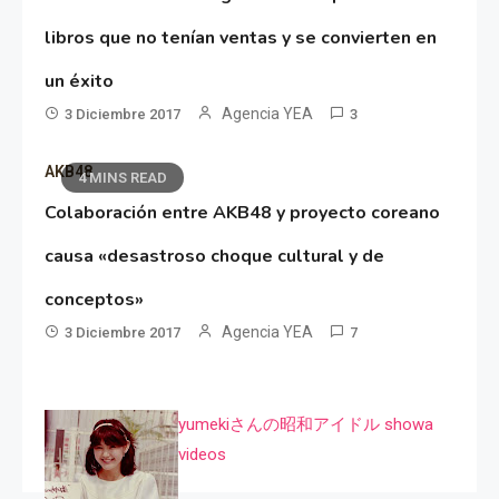
libros que no tenían ventas y se convierten en
un éxito
Agencia YEA
3 Diciembre 2017
3
AKB48
4 MINS READ
Colaboración entre AKB48 y proyecto coreano
causa «desastroso choque cultural y de
conceptos»
Agencia YEA
3 Diciembre 2017
7
yumekiさんの昭和アイドル showa
videos