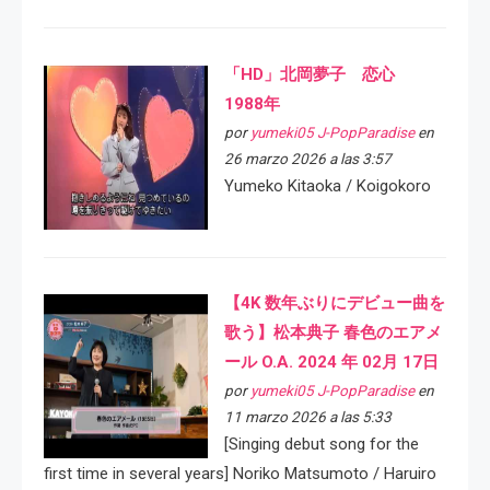
「HD」北岡夢子 恋心
1988年
por
yumeki05 J-PopParadise
en
26 marzo 2026 a las 3:57
Yumeko Kitaoka / Koigokoro
【4K 数年ぶりにデビュー曲を
歌う】松本典子 春色のエアメ
ール O.A. 2024 年 02月 17日
por
yumeki05 J-PopParadise
en
11 marzo 2026 a las 5:33
[Singing debut song for the
first time in several years] Noriko Matsumoto / Haruiro