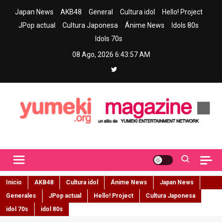
Skip
Japan News
AKB48
General
Cultura idol
Hello! Project
to
JPop actual
Cultura Japonesa
Ánime News
Idols 80s
content
Idols 70s
08 Ago, 2026
6:43:58 AM
Yumeki Magazine
Jpop y musica idol – Tu portal de jpop, movimiento idol y cultura
japonesa en español
Inicio
AKB48
Cultura idol
Ánime News
Japan News
Generales
JPop actual
Hello! Project
Cultura Japonesa
idol 70s
idol 80s