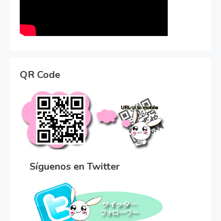
QR Code
Síguenos en Twitter